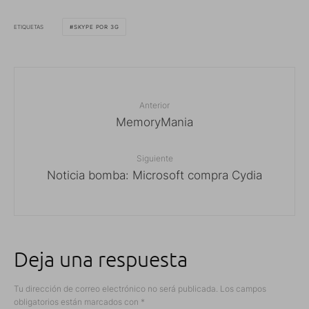
ETIQUETAS
SKYPE POR 3G
Anterior
MemoryMania
Siguiente
Noticia bomba: Microsoft compra Cydia
Deja una respuesta
Tu dirección de correo electrónico no será publicada.
Los campos
obligatorios están marcados con
*