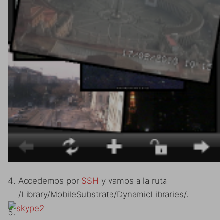
Accedemos por
SSH
y vamos a la ruta
/Library/MobileSubstrate/DynamicLibraries/.