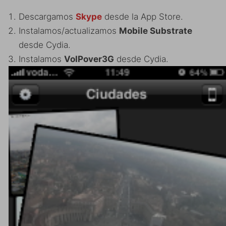
Descargamos
Skype
desde la App Store.
Instalamos/actualizamos
Mobile Substrate
desde Cydia.
Instalamos
VoIPover3G
desde Cydia.