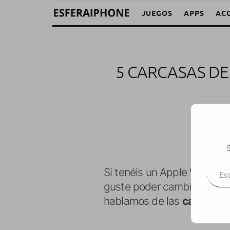
JUEGOS
APPS
AC
5 CARCASAS DE
S
Escr
Si tenéis un Apple Watch e
guste poder cambiar su asp
hablamos de las
carcasas 