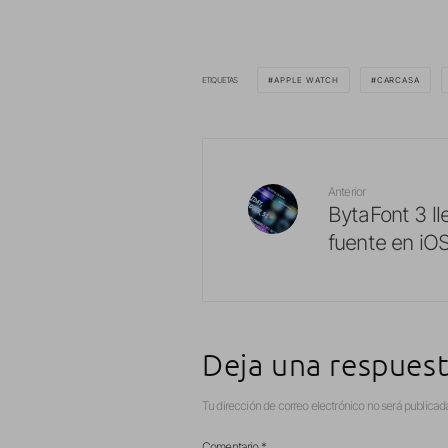
ETIQUETAS
APPLE WATCH
CARCASA
Anterior
BytaFont 3 ll
fuente en iO
Deja una respues
Tu dirección de correo electrónico no será publicad
Comentario
*