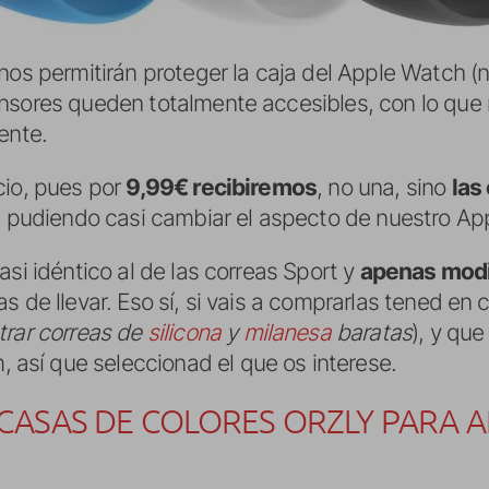
nos permitirán proteger la caja del Apple Watch (n
nsores queden totalmente accesibles, con lo que n
ente.
cio, pues por
9,99€ recibiremos
, no una, sino
las
o, pudiendo casi cambiar el aspecto de nuestro Ap
asi idéntico al de las correas Sport y
apenas modi
s de llevar. Eso sí, si vais a comprarlas tened en
trar correas de
silicona
y
milanesa
baratas
), y qu
sí que seleccionad el que os interese.
ASAS DE COLORES ORZLY PARA 