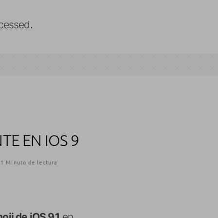
cessed.
TE EN IOS 9
1 Minuto de lectura
ji de iOS 9.1
en