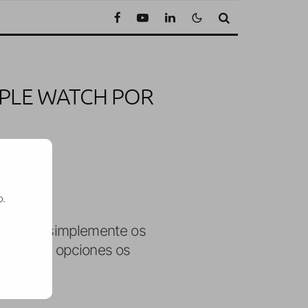
PPLE WATCH POR
tura
o.
golpes o simplemente os
SE
e las dos opciones os