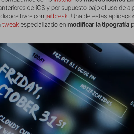
anteriores de iOS y por supuesto bajo el uso de a
 dispositivos con
jailbreak
. Una de estas aplicaci
n
tweak
especializado en
modificar la tipografía
p