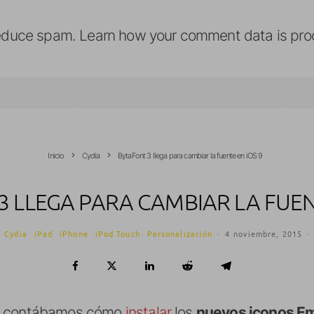
reduce spam.
Learn how your comment data is pro
Inicio
Cydia
BytaFont 3 llega para cambiar la fuente en iOS 9
 LLEGA PARA CAMBIAR LA FUEN
Cydia
iPad
iPhone
iPod Touch
Personalización
·
4 noviembre, 2015
·
os contábamos cómo
instalar
los
nuevos iconos Emo