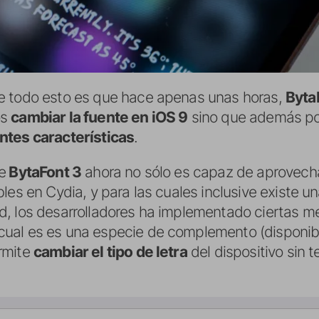
e todo esto es que hace apenas unas horas,
Byta
os
cambiar la fuente en iOS 9
sino que además po
ntes características
.
e
BytaFont 3
ahora no sólo es capaz de aprovech
les en Cydia, y para las cuales inclusive existe u
, los desarrolladores ha implementado ciertas m
l cual es es una especie de complemento (disponi
rmite
cambiar el tipo de letra
del dispositivo sin 