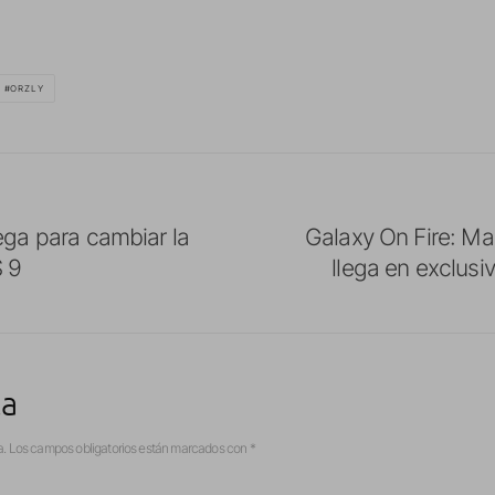
ORZLY
ega para cambiar la
Galaxy On Fire: Ma
S 9
llega en exclusi
ta
a.
Los campos obligatorios están marcados con
*