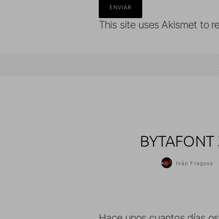
This site uses Akismet to 
BYTAFONT 3
Iván Fragoso
·
Hace unos cuantos días 