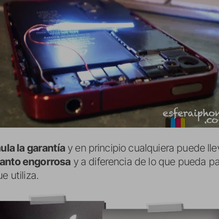
nula la garantía
y en principio cualquiera puede lle
tanto engorrosa
y a diferencia de lo que pueda p
e utiliza.