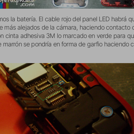
 la batería. El cable rojo del panel LED habrá qu
e más alejados de la cámara, haciendo contacto c
on cinta adhesiva 3M lo marcado en verde para q
le marrón se pondría en forma de garfio haciendo co