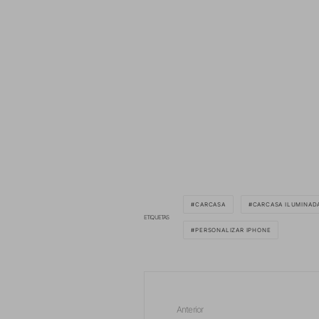
CARCASA
CARCASA ILUMINAD
ETIQUETAS
PERSONALIZAR IPHONE
Anterior