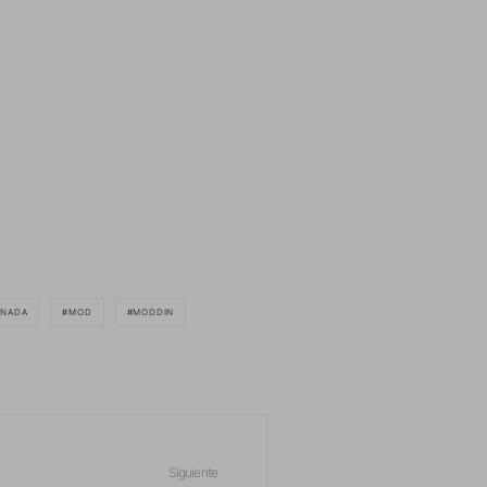
INADA
MOD
MODDIN
Siguiente