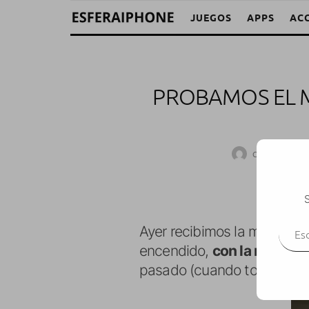
JUEGOS
APPS
AC
PROBAMOS EL 
CostaXtreme
S
Escr
Ayer recibimos la modifica
encendido,
con la manzana
pasado (cuando todavía era