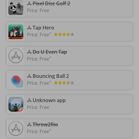
Pixel Disc Golf 2
Price:
Free
‎Tap Hero
+
Price:
Free
‎Do U Even Tap
+
Price:
Free
‎Bouncing Ball 2
+
Price:
Free
Unknown app
Price:
Free
‎Throw2Rio
+
Price:
Free