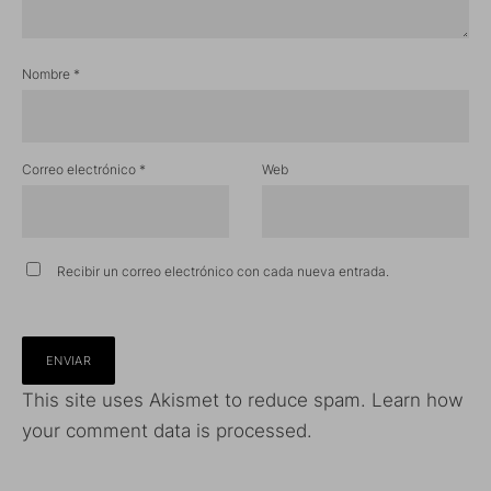
Nombre
*
Correo electrónico
*
Web
Recibir un correo electrónico con cada nueva entrada.
This site uses Akismet to reduce spam.
Learn how
your comment data is processed.