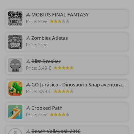
‎MOBIUS FINAL FANTASY
Price:
Free
Zombies Atletas
Price:
Free
Blitz Breaker
Price:
3,49 €
‎GO Jurásico - Dinosaurio Snap aventuras: Descubre y haz fotos increíbles de dinosaurios magníficos y divertidos
Price:
3,99 €
‎Crooked Path
Price:
Free
‎Beach Volleyball 2016