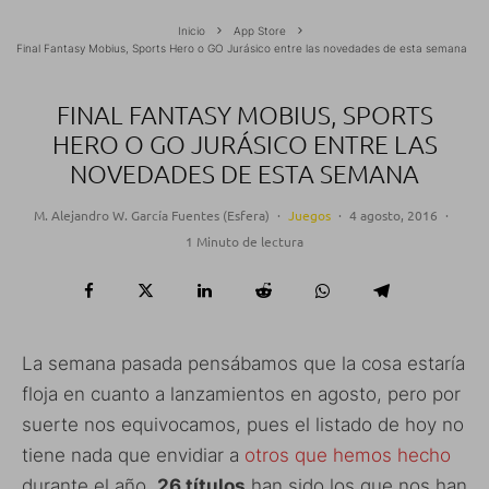
Inicio
App Store
Final Fantasy Mobius, Sports Hero o GO Jurásico entre las novedades de esta semana
FINAL FANTASY MOBIUS, SPORTS
HERO O GO JURÁSICO ENTRE LAS
NOVEDADES DE ESTA SEMANA
M. Alejandro W. García Fuentes (Esfera)
·
Juegos
·
4 agosto, 2016
·
1 Minuto de lectura
La semana pasada pensábamos que la cosa estaría
floja en cuanto a lanzamientos en agosto, pero por
suerte nos equivocamos, pues el listado de hoy no
tiene nada que envidiar a
otros que hemos hecho
durante el año.
26 títulos
han sido los que nos han