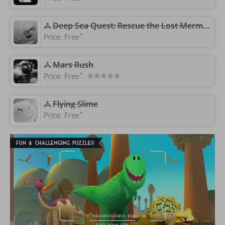
‎Deep Sea Quest: Rescue the Lost Mermaid
+
Price:
Free
Mars Rush
+
Price:
Free
Flying Slime
+
Price:
Free