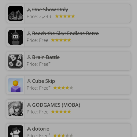
One Show Only
Price:
2,29 €
Reach the Sky: Endless Retro
Price:
Free
‎Brain Battle
+
Price:
Free
‎Cube Skip
+
Price:
Free
GODGAMES (MOBA)
Price:
Free
dotorio
+
Price:
Free