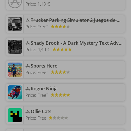
Price:
1,19 €
Trucker Parking Simulator 2 Juegos de Carreras Gratis
+
Price:
Free
‎Shady Brook - A Dark Mystery Text Adventure
Price:
4,49 €
‎Sports Hero
+
Price:
Free
‎Rogue Ninja
+
Price:
Free
‎Ollie Cats
Price:
Free