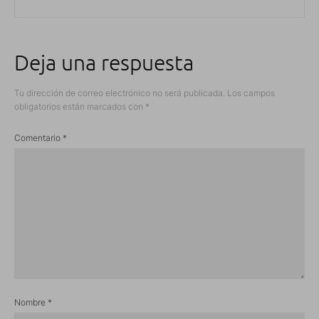
Deja una respuesta
Tu dirección de correo electrónico no será publicada.
Los campos
obligatorios están marcados con
*
Comentario
*
Nombre
*