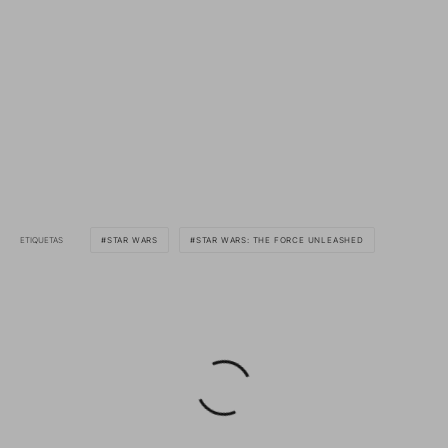
ETIQUETAS
STAR WARS
STAR WARS: THE FORCE UNLEASHED