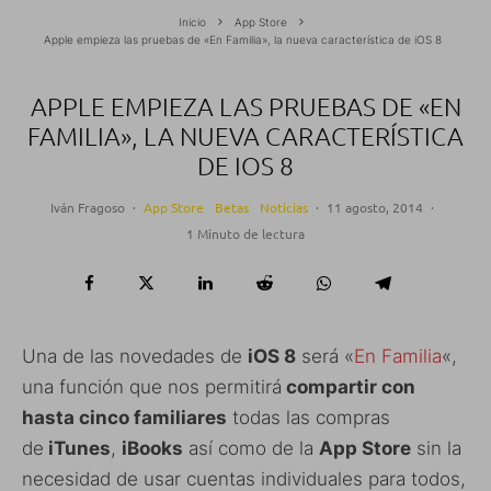
Inicio
App Store
Apple empieza las pruebas de «En Familia», la nueva característica de iOS 8
APPLE EMPIEZA LAS PRUEBAS DE «EN
FAMILIA», LA NUEVA CARACTERÍSTICA
DE IOS 8
Iván Fragoso
·
App Store
Betas
Noticias
·
11 agosto, 2014
·
1 Minuto de lectura
Una de las novedades de
iOS 8
será «
En Familia
«,
una función que nos permitirá
compartir con
hasta cinco familiares
todas las compras
de
iTunes
,
iBooks
así como de la
App Store
sin la
necesidad de usar cuentas individuales para todos,