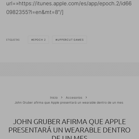
url=»https://itunes.apple.com/es/app/epoch.2/id66
0982355?l=en&mt=8″/]
ETIQUETAS
EPOCH 2
UPPERCUT GAMES
Inicio
Accesorios
John Gruber afirma que Apple presentará un wearable dentro de un mes
JOHN GRUBER AFIRMA QUE APPLE
PRESENTARÁ UN WEARABLE DENTRO
DE UN MES