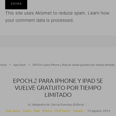
This site uses Akismet to reduce spam.
Learn how
your comment data is processed.
Inicio
App Store
EPOCH.2 para iPhone y iPad se vuelve gratuito por tiempo limitado
EPOCH.2 PARA IPHONE Y IPAD SE
VUELVE GRATUITO POR TIEMPO
LIMITADO
M. Alejandro W. García Fuentes (Esfera)
·
App Store
Gratis
iPad
iPhone
iPod Touch
Juegos
·
13 agosto, 2014