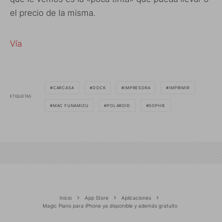
el precio de la misma.
Vía
CARCASA
DOCK
IMPRESORA
IMPRIMIR
ETIQUETAS
MAC FUNAMIZU
POLAROID
SOPHIE
Inicio
App Store
Aplicaciones
Magic Piano para iPhone ya disponible y además gratuito