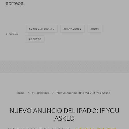
sorteos.
CABLE AV DIGITAL
GANADORES
HDMI
ETIQUETAS
SORTEO
Inicio
curiosidades
Nuevo anuncio del iPad 2: If You Asked
NUEVO ANUNCIO DEL IPAD 2: IF YOU
ASKED
M. Alejandro W. García Fuentes (Esfera)
·
curiosidades
iPad
iPad 2
·