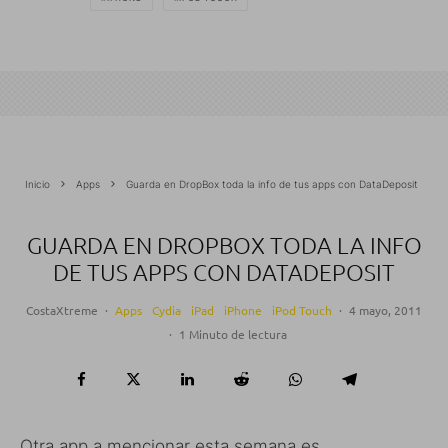
Inicio
Apps
Guarda en DropBox toda la info de tus apps con DataDeposit
GUARDA EN DROPBOX TODA LA INFO
DE TUS APPS CON DATADEPOSIT
CostaXtreme
·
Apps
Cydia
iPad
iPhone
iPod Touch
·
4 mayo, 2011
·
1 Minuto de lectura
Otra app a mencionar esta semana es