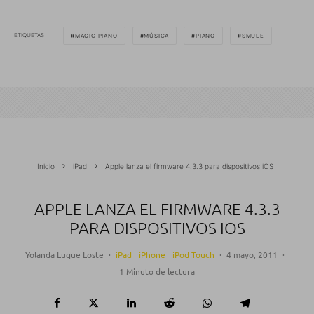
ETIQUETAS
MAGIC PIANO
MÚSICA
PIANO
SMULE
Inicio
iPad
Apple lanza el firmware 4.3.3 para dispositivos iOS
APPLE LANZA EL FIRMWARE 4.3.3
PARA DISPOSITIVOS IOS
Yolanda Luque Loste
·
iPad
iPhone
iPod Touch
·
4 mayo, 2011
·
1 Minuto de lectura