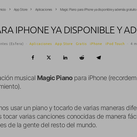
Inicio
App Store
Aplicaciones
Magic Piano para iPhone ya disponible y además gratuito
ARA IPHONE YA DISPONIBLE Y A
ntes (Esfera)
·
Aplicaciones
App Store
Gratis
iPhone
iPod Touch
·
4 m
ación musical
Magic Piano
para iPhone (recordem
miento).
os usar un piano y tocarlo de varias maneras dife
ocar varias canciones conocidas de manera fáci
s de la gente del resto del mundo.