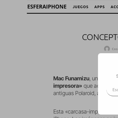
JUEGOS
APPS
AC
CONCEPT
Cos
S
Mac Funamizu
, un diseña
Escr
impresora»
que además de p
antiguas Polaroid, al menos
Esta «carcasa-impresora» in