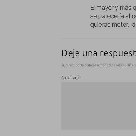
El mayor y más q
se parecería al
quieras meter, l
Deja una respues
Tu dirección de correo electrónico no será publicad
Comentario
*