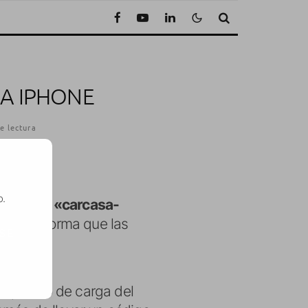
A IPHONE
e lectura
o.
epto de «carcasa-
a misma forma que las
SE
el puerto de carga del