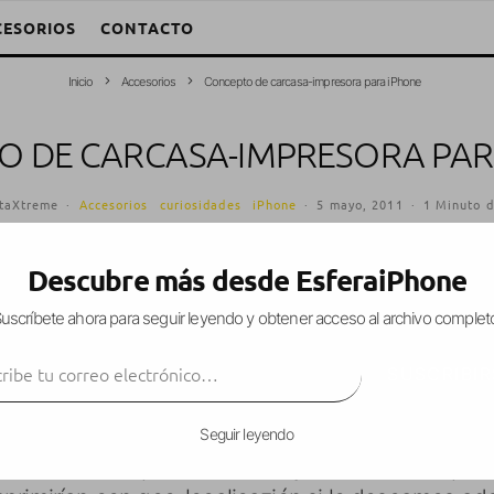
CESORIOS
CONTACTO
Inicio
Accesorios
Concepto de carcasa-impresora para iPhone
O DE CARCASA-IMPRESORA PAR
taXtreme
·
Accesorios
curiosidades
iPhone
·
5 mayo, 2011
·
1 Minuto d
Descubre más desde EsferaiPhone
uscríbete ahora para seguir leyendo y obtener acceso al archivo complet
dor freelance acaba de postear en
su blog
un
conc
ibe tu correo electrónico…
roteger el dispositivo, imprimiría las fotos de l
SUSCRIBIR
 parece que esa fue su inspiración.
Seguir leyendo
cluiría una impresora a color y se conectaría por 