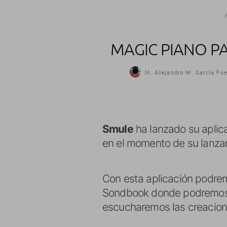
MAGIC PIANO P
M. Alejandro W. García Fue
Smule
ha lanzado su aplic
en el momento de su lanza
Con esta aplicación podrem
Sondbook donde podremos t
escucharemos las creacione