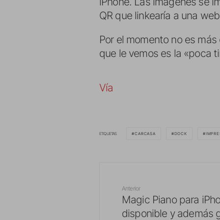
iPhone. Las imágenes se im
QR que linkearía a una web 
Por el momento no es más q
que le vemos es la «poca ti
Vía
ETIQUETAS
CARCASA
DOCK
IMPRE
Anterior
Magic Piano para iPh
disponible y además g