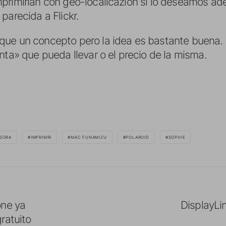
primirían con geo-localicazión si lo deseamos ad
parecida a Flickr.
ue un concepto pero la idea es bastante buena. 
nta» que pueda llevar o el precio de la misma.
SORA
IMPRIMIR
MAC FUNAMIZU
POLAROID
SOPHIE
one ya
DisplayLi
ratuito