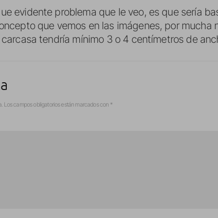
ue evidente problema que le veo, es que sería b
 concepto que vemos en las imágenes, por mucha 
a carcasa tendría mínimo 3 o 4 centímetros de anc
ta
a.
Los campos obligatorios están marcados con
*