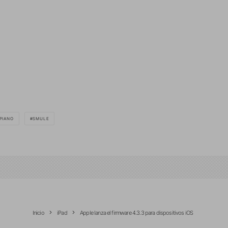
PIANO
SMULE
Inicio
iPad
Apple lanza el firmware 4.3.3 para dispositivos iOS