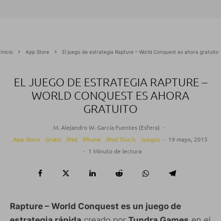
Inicio
App Store
El juego de estrategia Rapture – World Conquest es ahora gratuito
EL JUEGO DE ESTRATEGIA RAPTURE –
WORLD CONQUEST ES AHORA
GRATUITO
M. Alejandro W. García Fuentes (Esfera)
·
App Store
Gratis
iPad
iPhone
iPod Touch
Juegos
·
19 mayo, 2015
·
1 Minuto de lectura
Rapture – World Conquest es un juego de
estrategia rápida
creado por
Tundra Games
en el