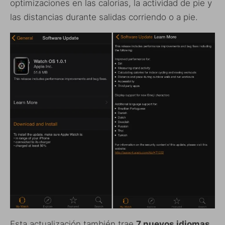
optimizaciones en las calorias, la actividad de pie y
las distancias durante salidas corriendo o a pie.
Esta actualización también trae
7 nuevos idiomas