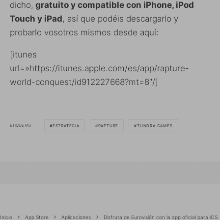
dicho,
gratuito y compatible con iPhone, iPod
Touch y iPad
, así que podéis descargarlo y
probarlo vosotros mismos desde aquí:
[itunes
url=»https://itunes.apple.com/es/app/rapture-
world-conquest/id912227668?mt=8″/]
ETIQUETAS
ESTRATEGIA
RAPTURE
TUNDRA GAMES
Inicio
App Store
Aplicaciones
Disfruta de Eurovisión con la app oficial para iOS