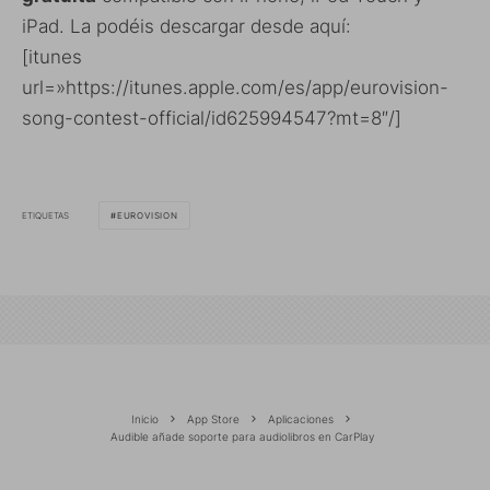
iPad. La podéis descargar desde aquí:
[itunes
url=»https://itunes.apple.com/es/app/eurovision-
song-contest-official/id625994547?mt=8″/]
ETIQUETAS
EUROVISION
Inicio
App Store
Aplicaciones
Audible añade soporte para audiolibros en CarPlay