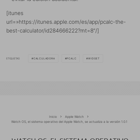
[itunes
url=»https://itunes.apple.com/es/app/pcalc-the-
best-calculator/id284666222?mt=8″/]
ETIQUETAS
CALCULADORA
PCALC
WIDGET
Inicio
Apple Watch
Watch OS, el sistema operativo del Apple Watch, se actualiza a la versión 1.0.1