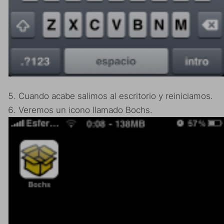
Cuando acabe salimos al escritorio y reiniciamos.
Veremos un icono llamado Bochs.