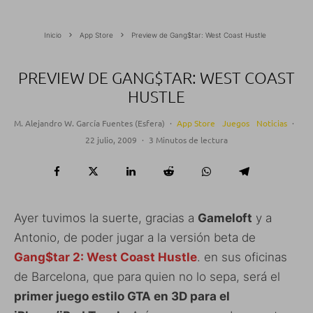
Inicio
App Store
Preview de Gang$tar: West Coast Hustle
PREVIEW DE GANG$TAR: WEST COAST
HUSTLE
M. Alejandro W. García Fuentes (Esfera)
·
App Store
Juegos
Noticias
·
22 julio, 2009
·
3 Minutos de lectura
Ayer tuvimos la suerte, gracias a
Gameloft
y a
Antonio, de poder jugar a la versión beta de
Gang$tar 2: West Coast Hustle
. en sus oficinas
de Barcelona, que para quien no lo sepa, será el
primer juego estilo GTA en 3D para el