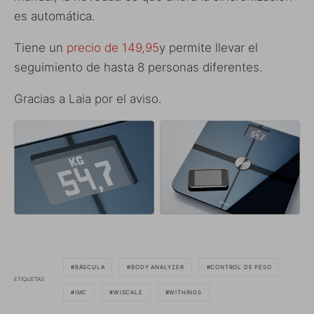
es automática.
Tiene un
precio de 149,95
y permite llevar el
seguimiento de hasta 8 personas diferentes.
Gracias a Laia por el aviso.
BÁSCULA
BODY ANALYZER
CONTROL DE PESO
ETIQUETAS
IMC
WISCALE
WITHINGS