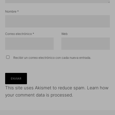
Nombre
*
Correo electrónico
*
Web
Recibir un correo electrónico con cada nueva entrada.
This site uses Akismet to reduce spam.
Learn how
your comment data is processed.