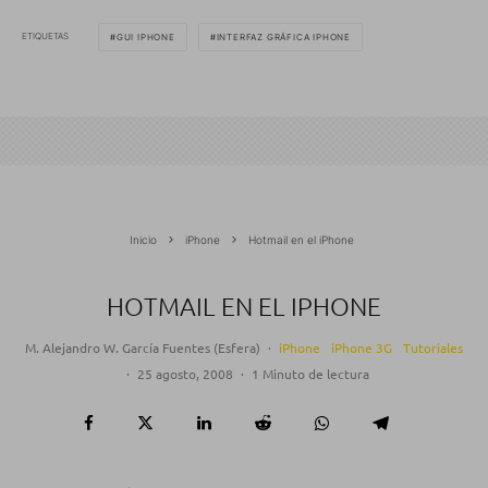
ETIQUETAS
GUI IPHONE
INTERFAZ GRÁFICA IPHONE
Inicio
iPhone
Hotmail en el iPhone
HOTMAIL EN EL IPHONE
M. Alejandro W. García Fuentes (Esfera)
·
iPhone
iPhone 3G
Tutoriales
·
25 agosto, 2008
·
1 Minuto de lectura