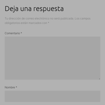
Deja una respuesta
Tu dirección de correo electrónico no será publicada.
Los campos
obligatorios están marcados con
*
Comentario
*
Nombre
*