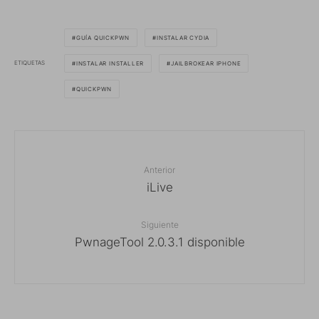
GUÍA QUICKPWN
INSTALAR CYDIA
ETIQUETAS
INSTALAR INSTALLER
JAILBROKEAR IPHONE
QUICKPWN
Anterior
iLive
Siguiente
PwnageTool 2.0.3.1 disponible