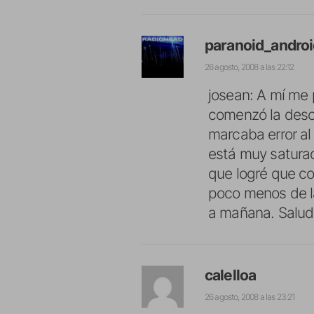
paranoid_andro
26 agosto, 2008 a las 22:12
josean: A mí me 
comenzó la desca
marcaba error a
está muy satura
que logré que co
poco menos de la
a mañana. Salu
calelloa
26 agosto, 2008 a las 23:21