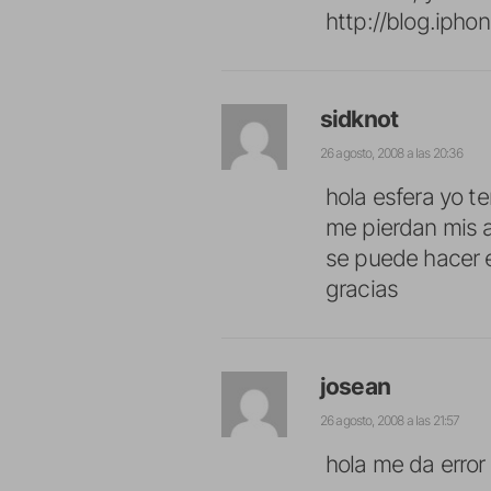
http://blog.ipho
sidknot
26 agosto, 2008 a las 20:36
hola esfera yo te
me pierdan mis a
se puede hacer 
gracias
josean
26 agosto, 2008 a las 21:57
hola me da error