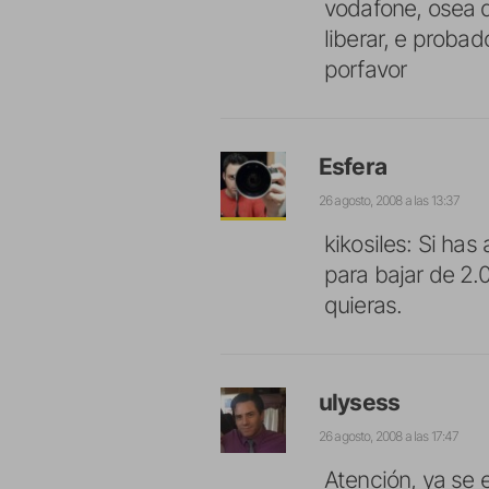
vodafone, osea 
liberar, e proba
porfavor
Esfera
26 agosto, 2008 a las 13:37
kikosiles: Si ha
para bajar de 2.0
quieras.
ulysess
26 agosto, 2008 a las 17:47
Atención, ya se 