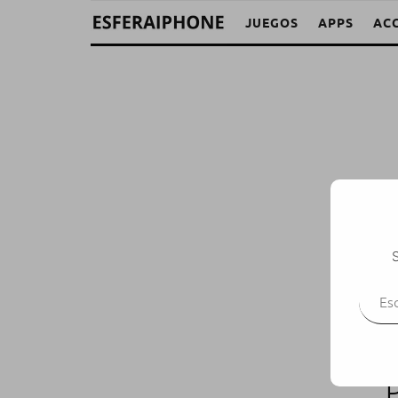
JUEGOS
APPS
AC
S
Escr