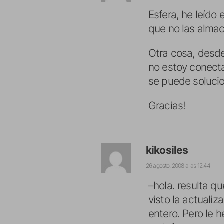
Esfera, he leído
que no las almac
Otra cosa, desde
no estoy conect
se puede soluci
Gracias!
kikosiles
26 agosto, 2008 a las 12:44
–hola. resulta qu
visto la actuali
entero. Pero le 