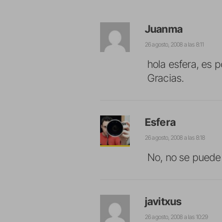
Juanma
26 agosto, 2008 a las 8:11
hola esfera, es 
Gracias.
Esfera
26 agosto, 2008 a las 8:18
No, no se puede 
javitxus
26 agosto, 2008 a las 10:29