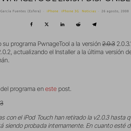
García Fuentes (Esfera)
·
iPhone
iPhone 3G
Noticias
·
26 agosto, 2008
o su programa PwnageTool a la versión
2.0.3
2.0.3.
.0.2, actualizando el Installer a la última versión 
mán.
o del programa en
este
post.
.3
s con el iPod Touch han retirado la v2.0.3 hasta qu
tá siendo probada internamente. En cuanto esté dis