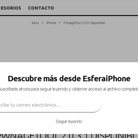
CESORIOS
CONTACTO
Inicio
iPhone
PwnageTool 2.0.3.1 disponible
Descubre más desde EsferaiPhone
uscríbete ahora para seguir leyendo y obtener acceso al archivo complet
ibe tu correo electrónico…
SUSCRIBIR
Seguir leyendo
PWNAGETOOL 2.0.3.1 DISPONIBL