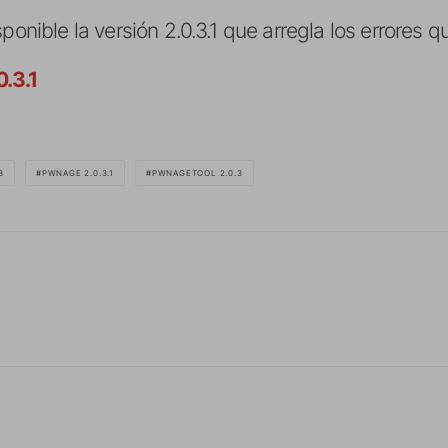
ponible la versión 2.0.3.1 que arregla los errores q
.3.1
3
PWNAGE 2.0.3.1
PWNAGETOOL 2.0.3