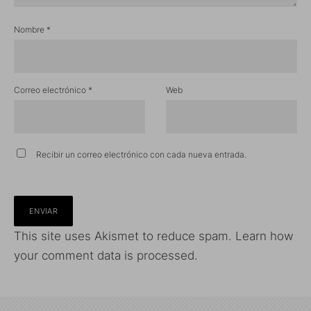
Nombre
*
Correo electrónico
*
Web
Recibir un correo electrónico con cada nueva entrada.
This site uses Akismet to reduce spam.
Learn how
your comment data is processed.