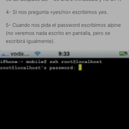
4- Si nos pregunta «yes/no» escribimos yes.
5- Cuando nos pida el password escribimos alpine
(no veremos nada escrito en pantalla, pero se
escribirá igualmente).