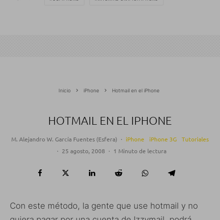
Inicio
iPhone
Hotmail en el iPhone
HOTMAIL EN EL IPHONE
M. Alejandro W. García Fuentes (Esfera)
·
iPhone
iPhone 3G
Tutoriales
·
25 agosto, 2008
·
1 Minuto de lectura
Con este método, la gente que use hotmail y no
quiera pagar por una cuenta de Izzymail, podrá