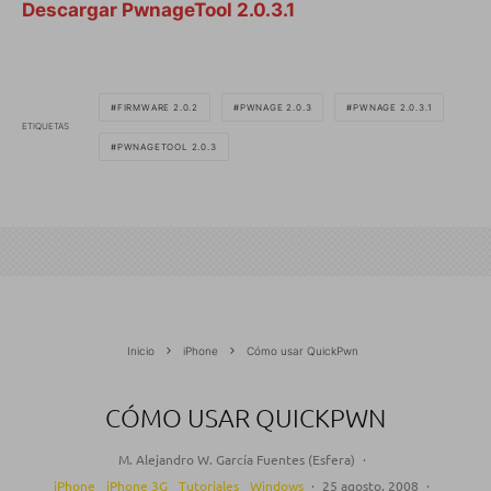
Descargar PwnageTool 2.0.3.1
FIRMWARE 2.0.2
PWNAGE 2.0.3
PWNAGE 2.0.3.1
ETIQUETAS
PWNAGETOOL 2.0.3
Inicio
iPhone
Cómo usar QuickPwn
CÓMO USAR QUICKPWN
M. Alejandro W. García Fuentes (Esfera)
·
iPhone
iPhone 3G
Tutoriales
Windows
·
25 agosto, 2008
·