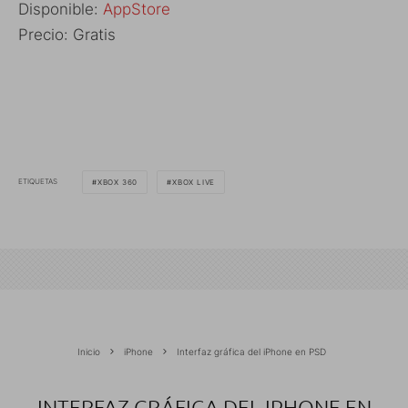
Disponible:
AppStore
Precio: Gratis
ETIQUETAS
XBOX 360
XBOX LIVE
Inicio
iPhone
Interfaz gráfica del iPhone en PSD
INTERFAZ GRÁFICA DEL IPHONE EN