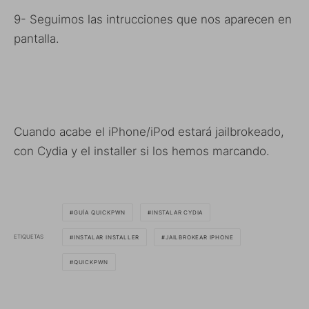
9- Seguimos las intrucciones que nos aparecen en
pantalla.
Cuando acabe el iPhone/iPod estará jailbrokeado,
con Cydia y el installer si los hemos marcando.
GUÍA QUICKPWN
INSTALAR CYDIA
ETIQUETAS
INSTALAR INSTALLER
JAILBROKEAR IPHONE
QUICKPWN