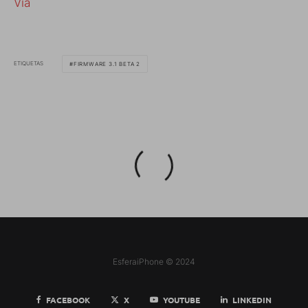
Vía
ETIQUETAS
FIRMWARE 3.1 BETA 2
EsferaiPhone © 2024
FACEBOOK
X
YOUTUBE
LINKEDIN