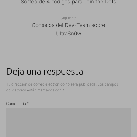
Sorteo de 4 códigos para Join the Dots
Siguiente
Consejos del Dev-Team sobre
UltraSn0w
Deja una respuesta
Tu dirección de correo electrónico no será publicada.
Los campos
obligatorios están marcados con
*
Comentario
*