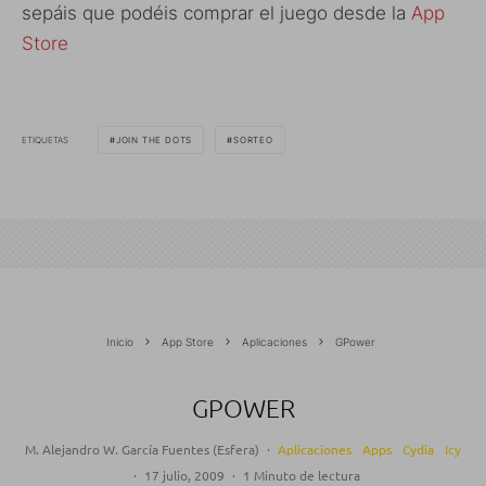
sepáis que podéis comprar el juego desde la
App
Store
ETIQUETAS
JOIN THE DOTS
SORTEO
Inicio
App Store
Aplicaciones
GPower
GPOWER
M. Alejandro W. García Fuentes (Esfera)
·
Aplicaciones
Apps
Cydia
Icy
·
17 julio, 2009
·
1 Minuto de lectura