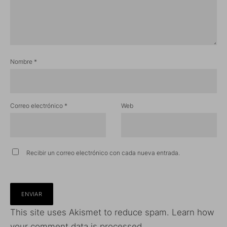
Nombre
*
Correo electrónico
*
Web
Recibir un correo electrónico con cada nueva entrada.
This site uses Akismet to reduce spam.
Learn how
your comment data is processed.