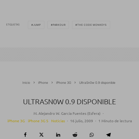
ETIQUETAS
JUMP
PARKOUR
THE CODE MONKEYS
Inicio
iPhone
iPhone 3G
UltraSn0w 0.9 disponible
ULTRASN0W 0.9 DISPONIBLE
M. Alejandro W. García Fuentes (Esfera)
·
iPhone 3G
iPhone 3G S
Noticias
·
16 julio, 2009
·
1 Minuto de lectura