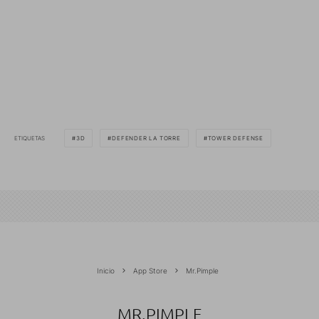
ETIQUETAS
3D
DEFENDER LA TORRE
TOWER DEFENSE
Inicio
App Store
Mr.Pimple
MR.PIMPLE