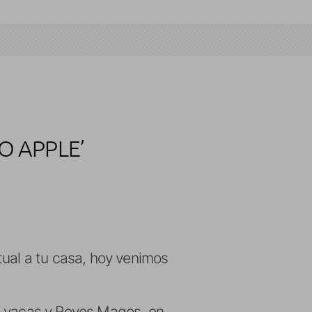
O APPLE’
a
tual a tu casa, hoy venimos
as vacas y Reyes Magos, en