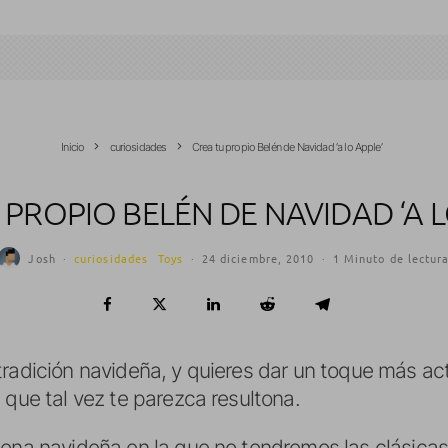
Inicio
curiosidades
Crea tu propio Belén de Navidad ‘a lo Apple’
 PROPIO BELÉN DE NAVIDAD ‘A L
Josh
·
curiosidades
Toys
·
24 diciembre, 2010
·
1 Minuto de lectur
tradición navideña, y quieres dar un toque más ac
 que tal vez te parezca resultona.
cena navideña en la que no tendremos las clásic