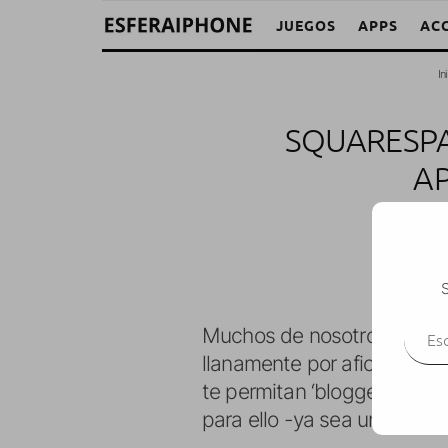
JUEGOS
APPS
AC
In
SQUARESPAC
AP
Josh
S
Escr
Muchos de nosotros somos a
llanamente por afición. Pa
te permitan ‘bloggear’ en 
para ello -ya sea un portáti