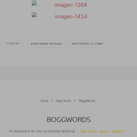
ETIQUETAS
ARCHMAGE DEFENSE
DEFENDER LA TORRE
Inicio
App Store
BoggWords
BOGGWORDS
M. Alejandro W. García Fuentes (Esfera)
·
App Store
Apps
Juegos
·