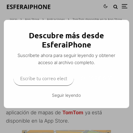
Inicio
App Store
Aplicaciones
TomTom disponible en la App Store
Descubre más desde
TOMTOM DISPONIBLE EN LA APP
EsferaiPhone
STORE
Suscríbete ahora para seguir leyendo y obtener
M. Alejandro W. García Fuentes (Esfera)
·
acceso al archivo completo.
Aplicaciones
App Store
Noticias
·
18 agosto, 2009
·
Escribe tu correo electrónico…
1 Minuto de lectura
SUSCRIBIRSE
Seguir leyendo
Tal como comenté el otro día por
Twitter
, la
aplicación de mapas de
TomTom
ya está
disponible en la App Store.