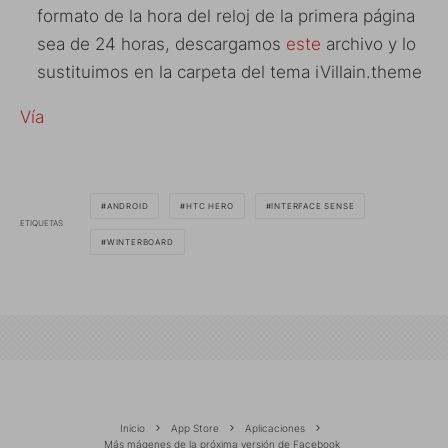
formato de la hora del reloj de la primera página
sea de 24 horas, descargamos
este
archivo y lo
sustituimos en la carpeta del tema iVillain.theme
Vía
ANDROID
HTC HERO
INTERFACE SENSE
ETIQUETAS
WINTERBOARD
Inicio
App Store
Aplicaciones
Más mágenes de la próxima versión de Facebook