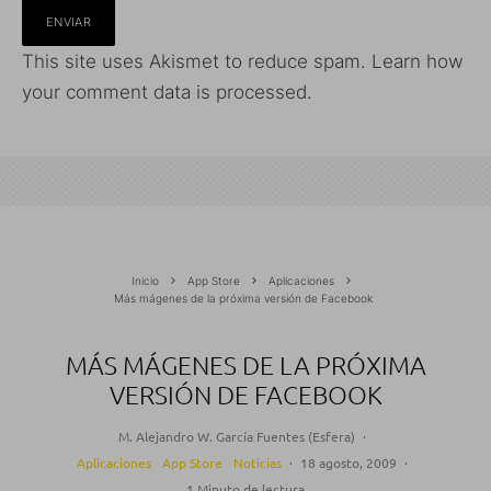
This site uses Akismet to reduce spam.
Learn how
your comment data is processed.
Inicio
App Store
Aplicaciones
Más mágenes de la próxima versión de Facebook
MÁS MÁGENES DE LA PRÓXIMA
VERSIÓN DE FACEBOOK
M. Alejandro W. García Fuentes (Esfera)
·
Aplicaciones
App Store
Noticias
·
18 agosto, 2009
·
1 Minuto de lectura