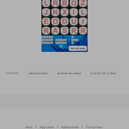
ETIQUETAS
BOGGWORDS
CREAR PALABRAS
JUEGO DE LETRAS
Inicio
App Store
Aplicaciones
Funny Face