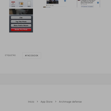
ETIQUETAS
FACEBOOK
Inicio
App Store
Archmage defense