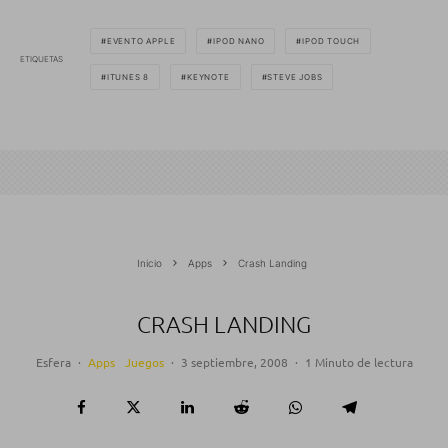
EVENTO APPLE
IPOD NANO
IPOD TOUCH
ETIQUETAS
ITUNES 8
KEYNOTE
STEVE JOBS
Inicio
Apps
Crash Landing
CRASH LANDING
Esfera
·
Apps
Juegos
·
3 septiembre, 2008
·
1 Minuto de lectura