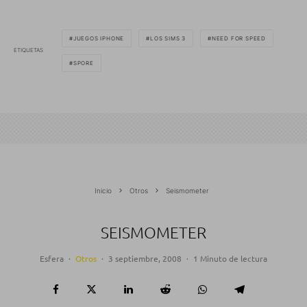
JUEGOS IPHONE
LOS SIMS 3
NEED FOR SPEED
ETIQUETAS
SPORE
Inicio
Otros
Seismometer
SEISMOMETER
Esfera
·
Otros
·
3 septiembre, 2008
·
1 Minuto de lectura