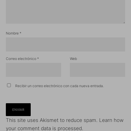
Nombre
*
Correo electrónico
*
Web
Recibir un correo electrónico con cada nueva entrada.
This site uses Akismet to reduce spam.
Learn how
your comment data is processed.