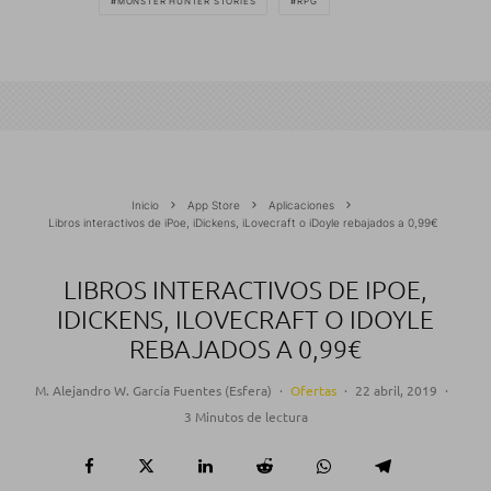
MONSTER HUNTER STORIES
RPG
Inicio
App Store
Aplicaciones
Libros interactivos de iPoe, iDickens, iLovecraft o iDoyle rebajados a 0,99€
LIBROS INTERACTIVOS DE IPOE,
IDICKENS, ILOVECRAFT O IDOYLE
REBAJADOS A 0,99€
M. Alejandro W. García Fuentes (Esfera)
·
Ofertas
·
22 abril, 2019
·
3 Minutos de lectura