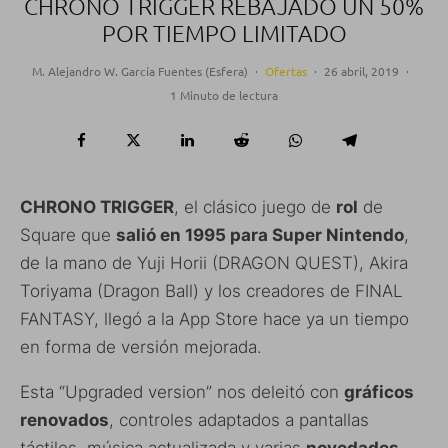
CHRONO TRIGGER REBAJADO UN 50%
POR TIEMPO LIMITADO
M. Alejandro W. García Fuentes (Esfera)
·
Ofertas
·
26 abril, 2019
·
1 Minuto de lectura
CHRONO TRIGGER
, el clásico juego de
rol
de
Square que
salió en 1995 para Super Nintendo
,
de la mano de Yuji Horii (DRAGON QUEST), Akira
Toriyama (Dragon Ball) y los creadores de FINAL
FANTASY, llegó a la App Store hace ya un tiempo
en forma de versión mejorada.
Esta “Upgraded version” nos deleitó con
gráficos
renovados
, controles adaptados a pantallas
táctiles, música actualizada y varias
novedades