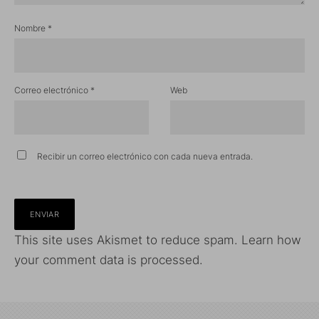
Nombre
*
Correo electrónico
*
Web
Recibir un correo electrónico con cada nueva entrada.
This site uses Akismet to reduce spam.
Learn how
your comment data is processed.