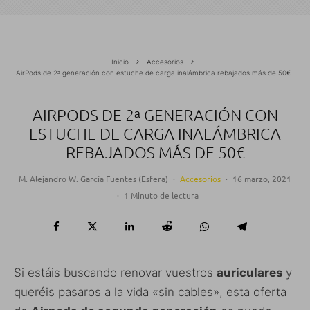
Inicio
Accesorios
AirPods de 2ᵃ generación con estuche de carga inalámbrica rebajados más de 50€
AIRPODS DE 2ᵃ GENERACIÓN CON
ESTUCHE DE CARGA INALÁMBRICA
REBAJADOS MÁS DE 50€
M. Alejandro W. García Fuentes (Esfera)
·
Accesorios
·
16 marzo, 2021
·
1 Minuto de lectura
Si estáis buscando renovar vuestros
auriculares
y
queréis pasaros a la vida «sin cables», esta oferta