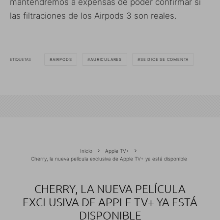
mantendremos a expensas de poder confirmar si
las filtraciones de los Airpods 3 son reales.
ETIQUETAS
AIRPODS
AURICULARES
SE DICE SE COMENTA
Inicio
Apple TV+
Cherry, la nueva película exclusiva de Apple TV+ ya está disponible
CHERRY, LA NUEVA PELÍCULA
EXCLUSIVA DE APPLE TV+ YA ESTÁ
DISPONIBLE