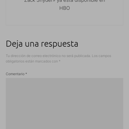
Zack Snyder» ya está disponible en
HBO
Deja una respuesta
Tu dirección de correo electrónico no será publicada.
Los campos
obligatorios están marcados con
*
Comentario
*