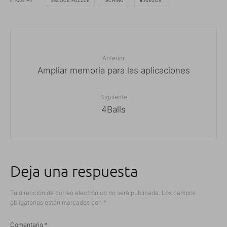
ETIQUETAS
BLOCK PUZZLE
CHINO
JUEGOS
Anterior
Ampliar memoria para las aplicaciones
Siguiente
4Balls
Deja una respuesta
Tu dirección de correo electrónico no será publicada.
Los campos
obligatorios están marcados con
*
Comentario
*