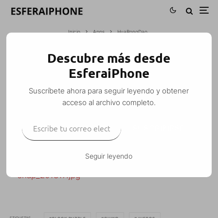
Inicio
Apps
HuaRongDao
Descubre más desde
HUARONGDAO
EsferaiPhone
Esfera
·
Apps
Juegos
·
10 diciembre, 2007
·
1 Minuto de lectura
Suscríbete ahora para seguir leyendo y obtener
acceso al archivo completo.
Escribe tu correo electrónico…
SUSCRIBIRSE
Este juego no es mas que una versión con motivos
chinos de
Block Puzzle
.
Seguir leyendo