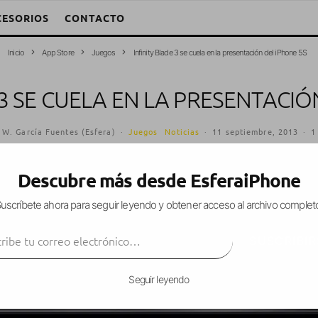
CESORIOS
CONTACTO
Inicio
App Store
Juegos
Infinity Blade 3 se cuela en la presentación del iPhone 5S
 3 SE CUELA EN LA PRESENTACIÓ
 W. García Fuentes (Esfera)
·
Juegos
Noticias
·
11 septiembre, 2013
·
1
Descubre más desde EsferaiPhone
uscríbete ahora para seguir leyendo y obtener acceso al archivo complet
tación del
iPhone 5S
, se coló un invitado de honor
ibe tu correo electrónico…
ica del nuevo chip A7 de Apple: Infinity Blade 3. 
SUSCRIBIR
argado de hablarnos de la tercera parte del juego
lverán a hacer acto de presencia.
Seguir leyendo