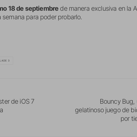
imo 18 de septiembre
de manera exclusiva en la A
 semana para poder probarlo.
BLADE 3
ter de iOS 7
Bouncy Bug, u
ra
gelatinoso juego de bi
por t