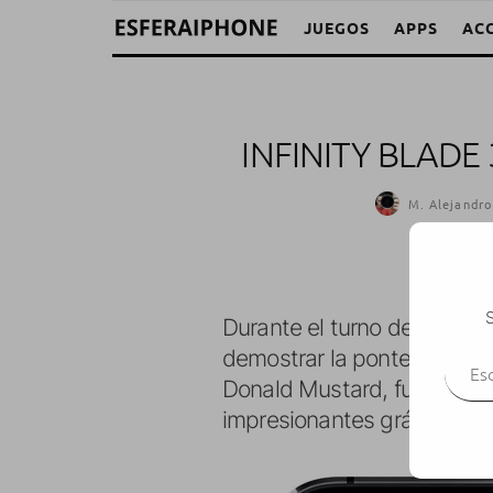
JUEGOS
APPS
AC
INFINITY BLADE
M. Alejandro
S
Durante el turno de presen
Escr
demostrar la pontencia gráf
Donald Mustard, fue el enc
impresionantes gráficos vo