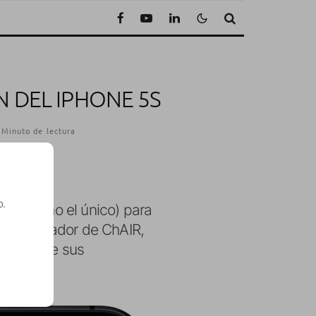
N DEL IPHONE 5S
 Minuto de lectura
o.
 (de hecho el único) para
El cofundador de ChAIR,
SE
 en el que sus