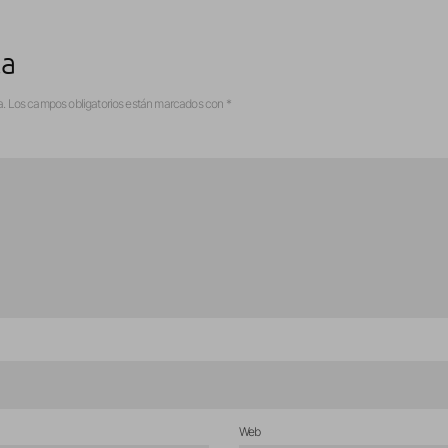
ta
a.
Los campos obligatorios están marcados con
*
Web