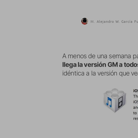
M. Alejandro W. García F
A menos de una semana para
llega la versión GM a todo
idéntica a la versión que v