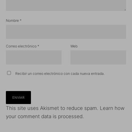
Nombre
*
Correo electrónico
*
Web
Recibir un correo electrónico con cada nueva entrada.
This site uses Akismet to reduce spam.
Learn how
your comment data is processed.