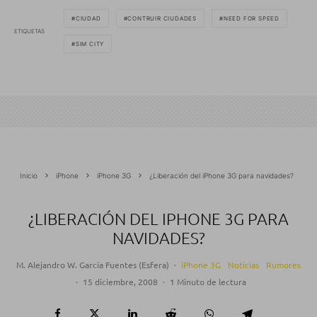
CIUDAD
CONTRUIR CIUDADES
NEED FOR SPEED
ETIQUETAS
SIM CITY
Inicio
iPhone
iPhone 3G
¿Liberación del iPhone 3G para navidades?
¿LIBERACIÓN DEL IPHONE 3G PARA
NAVIDADES?
M. Alejandro W. García Fuentes (Esfera)
·
iPhone 3G
Noticias
Rumores
·
15 diciembre, 2008
·
1 Minuto de lectura