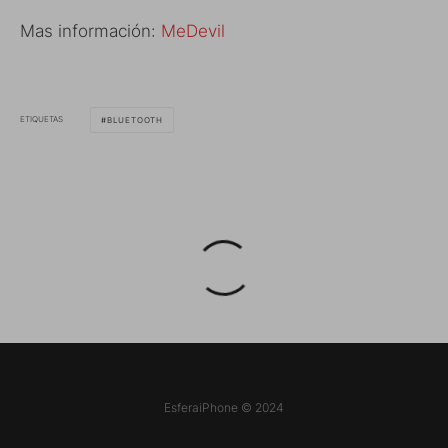
Mas información:
MeDevil
ETIQUETAS
BLUETOOTH
EsferaiPhone © 2024