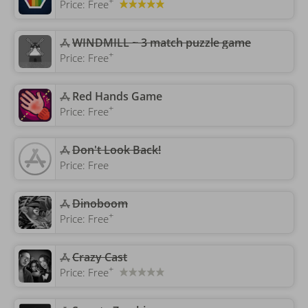
+
Price:
Free
WINDMILL ~ 3 match puzzle game
+
Price:
Free
‎Red Hands Game
+
Price:
Free
‎Don't Look Back!
Price:
Free
Dinoboom
+
Price:
Free
Crazy Cast
+
Price:
Free