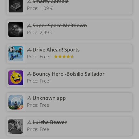
‎Smarty Zombie
Price:
1,09 €
Super Space Meltdown
Price:
2,99 €
‎Drive Ahead! Sports
+
Price:
Free
‎Bouncy Hero -Bolsillo Saltador
+
Price:
Free
Unknown app
Price:
Free
Lui the Beaver
Price:
Free