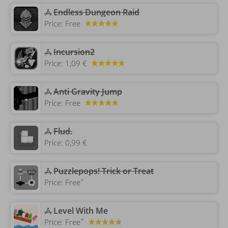
Endless Dungeon Raid
Price:
Free
Incursion2
Price:
1,09 €
Anti Gravity Jump
Price:
Free
‎Flud.
Price:
0,99 €
Puzzlepops! Trick or Treat
+
Price:
Free
‎Level With Me
+
Price:
Free