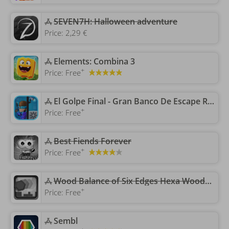
SEVEN7H: Halloween adventure
Price:
2,29 €
‎Elements: Combina 3
+
Price:
Free
‎El Golpe Final - Gran Banco De Escape Robo
+
Price:
Free
‎Best Fiends Forever
+
Price:
Free
‎Wood Balance of Six Edges Hexa Wooden Cube Blocks
+
Price:
Free
‎Sembl