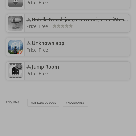
+
Price:
Free
Batalla Naval: juega con amigos en iMessage
+
Price:
Free
Unknown app
Price:
Free
Jump Room
+
Price:
Free
ETIQUETAS
LISTADO JUEGOS
NOVEDADES