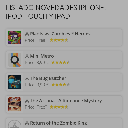
LISTADO NOVEDADES IPHONE,
IPOD TOUCH Y IPAD
‎Plants vs. Zombies™ Heroes
+
Price:
Free
‎Mini Metro
Price:
3,99 €
‎The Bug Butcher
Price:
3,99 €
‎The Arcana - A Romance Mystery
+
Price:
Free
‎Return of the Zombie King
+