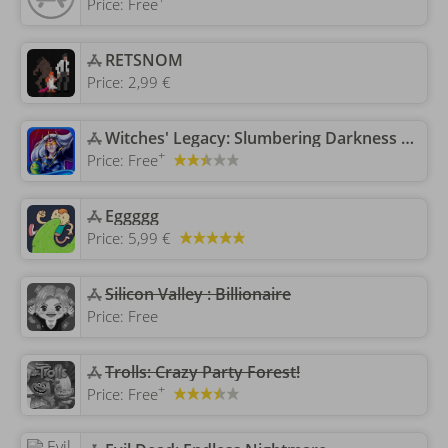
Price:
Free
‎RETSNOM
Price:
2,99 €
‎Witches' Legacy: Slumbering Darkness HD - A Hidden Object Mystery
+
Price:
Free
‎Eggggg
Price:
5,99 €
Silicon Valley : Billionaire
Price:
Free
Trolls: Crazy Party Forest!
+
Price:
Free