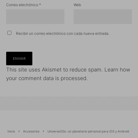
Correo electrónico
*
Web
Recibir un correo electrónico con cada nueva entrada.
This site uses Akismet to reduce spam.
Learn how
your comment data is processed.
Inicio
Accesorios
Universe2Go: un planetario personal para iOS y Android