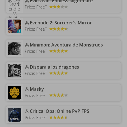
‎Evil Dead: Endless Nightmare
+
Price:
Free
‎Eventide 2: Sorcerer's Mirror
+
Price:
Free
‎Minimon: Aventura de Monstruos
+
Price:
Free
Dispara a los dragones
+
Price:
Free
‎Masky
+
Price:
Free
‎Critical Ops: Online PvP FPS
+
Price:
Free