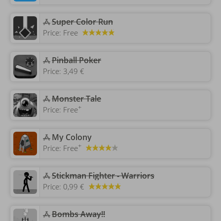
Super Color Run
Price:
Free
Pinball Poker
Price:
3,49 €
‎Monster Tale
+
Price:
Free
‎My Colony
+
Price:
Free
Stickman Fighter - Warriors
Price:
0,99 €
Bombs Away!!