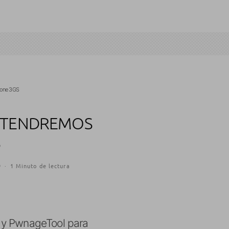
Phone 3GS
O TENDREMOS
S
9
·
1 Minuto de lectura
w y PwnageTool para