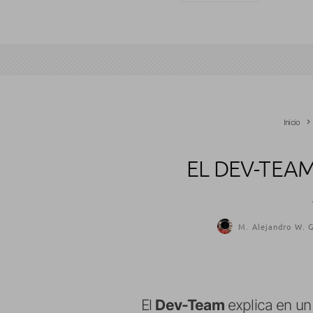
Inicio
EL DEV-TEA
M. Alejandro W. G
El
Dev-Team
explica en un