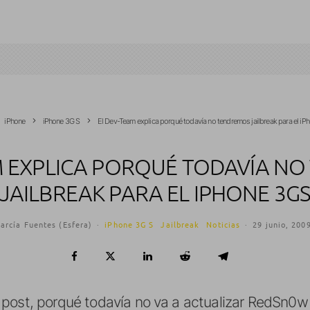
iPhone
iPhone 3G S
El Dev-Team explica porqué todavía no tendremos jailbreak para el i
M EXPLICA PORQUÉ TODAVÍA N
JAILBREAK PARA EL IPHONE 3G
arcía Fuentes (Esfera)
·
iPhone 3G S
Jailbreak
Noticias
·
29 junio, 200
 post, porqué todavía no va a actualizar RedSn0