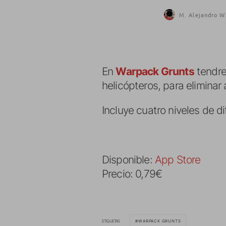
M. Alejandro W.
En
Warpack Grunts
tendre
helicópteros, para eliminar
Incluye cuatro niveles de d
Disponible:
App Store
Precio: 0,79€
ETIQUETAS
WARPACK GRUNTS