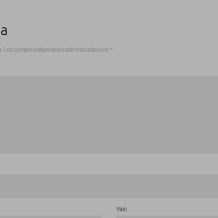
ta
a.
Los campos obligatorios están marcados con
*
Web