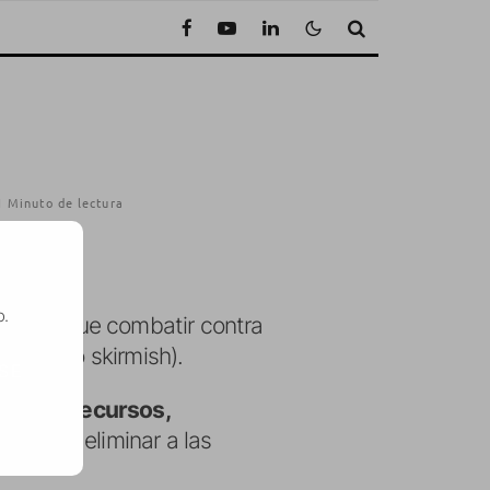
1 Minuto de lectura
o.
remos que combatir contra
 un modo skirmish).
SE
ción de recursos,
ntentar eliminar a las