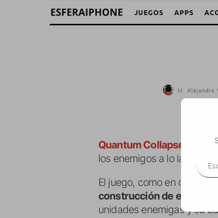
JUEGOS
APPS
AC
M. Alejandro 
S
Quantum Collapse
es un 
Escr
los enemigos a lo largo de 
El juego, como en otros mu
construcción de edificios
unidades enemigas y su ba