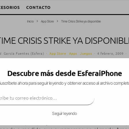
CESORIOS
CONTACTO
Inicio
App Store
Time Crisis Strike ya disponible
TIME CRISIS STRIKE YA DISPONIBL
. García Fuentes (Esfera)
·
App Store
Apps
Juegos
·
4 febrero, 2009
·
Descubre más desde EsferaiPhone
uscríbete ahora para seguir leyendo y obtener acceso al archivo complet
ro día,
Time Crisis Strike
estaba en proceso de s
ibe tu correo electrónico…
a venta.
SUSCRIBIR
 la recreativa origial y conserva su espíritu a prim
Seguir leyendo
ficultad y de juego (Arcade, Prueba de un nivel y 