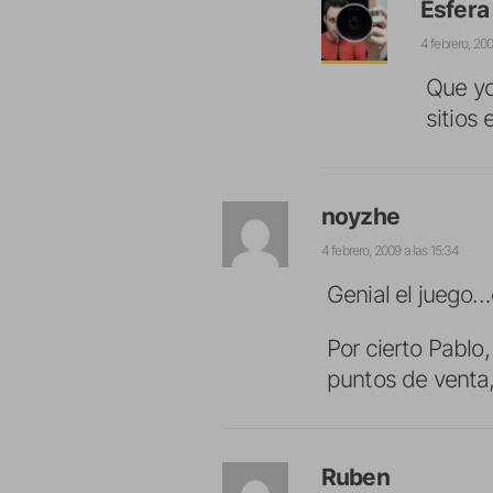
Esfera
4 febrero, 200
Que yo
sitios 
noyzhe
4 febrero, 2009 a las 15:34
Genial el juego
Por cierto Pablo,
puntos de venta
Ruben