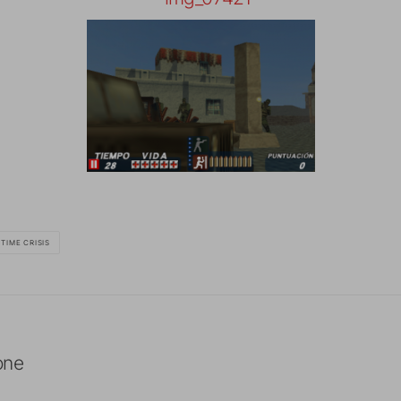
TIME CRISIS
one