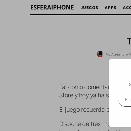
JUEGOS
APPS
AC
M. Alejandro W
S
Tal como comentamos el ot
Escr
Store y hoy ya ha salido a l
El juego recuerda bastante a
Dispone de tres modos de di