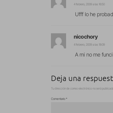
4 febrero, 2009 a las 16:50
Ufff lo he probad
nicochory
4 febrero, 2009 a las 18:09
A mi no me funci
Deja una respues
Tu dirección de correo electrónico no será publicad
Comentario
*