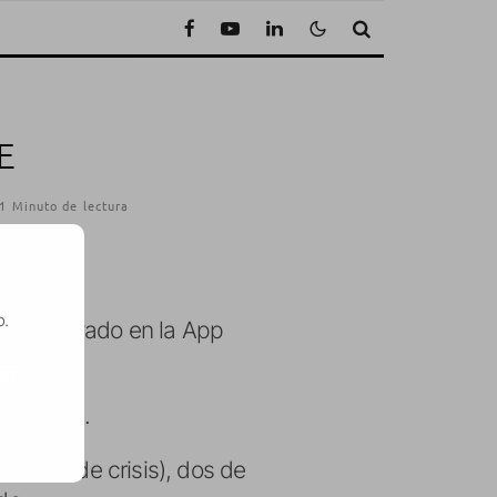
E
1 Minuto de lectura
o.
er aprovado en la App
SE
era vista.
Misión de crisis), dos de