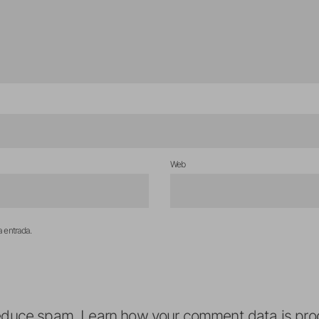
Web
a entrada.
reduce spam.
Learn how your comment data is pro