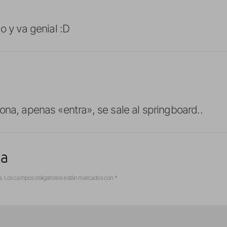
o y va genial :D
ona, apenas «entra», se sale al springboard..
ta
a.
Los campos obligatorios están marcados con
*