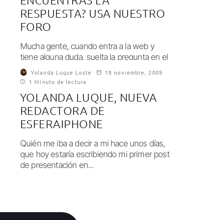
ENCUENTRAS LA
RESPUESTA? USA NUESTRO
FORO
Mucha gente, cuando entra a la web y
tiene alguna duda, suelta la pregunta en el
último post publicado, aunque...
Yolanda Luque Loste
18 noviembre, 2009
1 Minuto de lectura
YOLANDA LUQUE, NUEVA
REDACTORA DE
ESFERAIPHONE
Quién me iba a decir a mi hace unos días,
que hoy estaría escribiendo mi primer post
de presentación en...