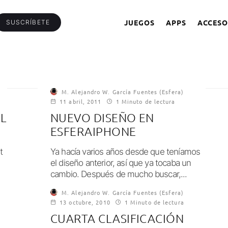
JUEGOS
APPS
ACCESO
SUSCRÍBETE
M. Alejandro W. García Fuentes (Esfera)
11 abril, 2011
1 Minuto de lectura
L
NUEVO DISEÑO EN
ESFERAIPHONE
t
Ya hacía varios años desde que teníamos
el diseño anterior, así que ya tocaba un
cambio. Después de mucho buscar,...
M. Alejandro W. García Fuentes (Esfera)
13 octubre, 2010
1 Minuto de lectura
CUARTA CLASIFICACIÓN