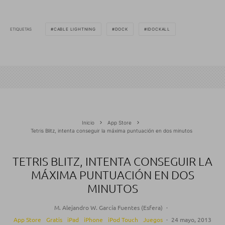
ETIQUETAS
CABLE LIGHTNING
DOCK
IDOCKALL
Inicio
App Store
Tetris Blitz, intenta conseguir la máxima puntuación en dos minutos
TETRIS BLITZ, INTENTA CONSEGUIR LA
MÁXIMA PUNTUACIÓN EN DOS
MINUTOS
M. Alejandro W. García Fuentes (Esfera)
·
App Store
Gratis
iPad
iPhone
iPod Touch
Juegos
·
24 mayo, 2013