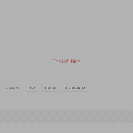
Tetris® Blitz
ETIQUETAS
EA
TETRIS
TETRIS BLITZ