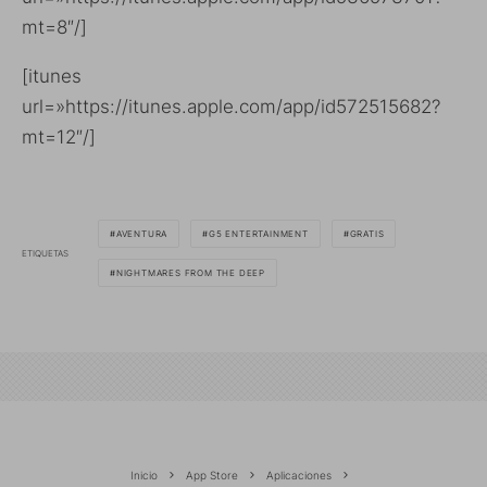
mt=8″/]
[itunes
url=»https://itunes.apple.com/app/id572515682?
mt=12″/]
AVENTURA
G5 ENTERTAINMENT
GRATIS
ETIQUETAS
NIGHTMARES FROM THE DEEP
Inicio
App Store
Aplicaciones