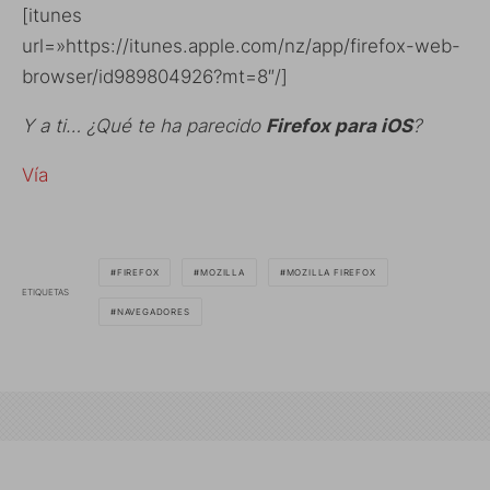
[itunes
url=»https://itunes.apple.com/nz/app/firefox-web-
browser/id989804926?mt=8″/]
Y a ti… ¿Qué te ha parecido
Firefox para iOS
?
Vía
FIREFOX
MOZILLA
MOZILLA FIREFOX
ETIQUETAS
NAVEGADORES