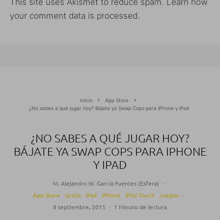
This site uses Akismet to reduce spam.
Learn how
your comment data is processed.
Inicio
App Store
¿No sabes a qué jugar hoy? Bájate ya Swap Cops para iPhone y iPad
¿NO SABES A QUÉ JUGAR HOY?
BÁJATE YA SWAP COPS PARA IPHONE
Y IPAD
M. Alejandro W. García Fuentes (Esfera)
·
App Store
Gratis
iPad
iPhone
iPod Touch
Juegos
·
8 septiembre, 2015
·
1 Minuto de lectura