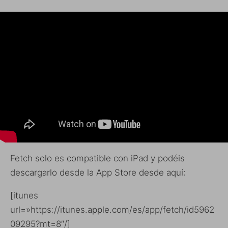
Fetch solo es compatible con iPad y podéis
descargarlo desde la App Store desde aquí:
[itunes
url=»https://itunes.apple.com/es/app/fetch/id5962
09295?mt=8″/]