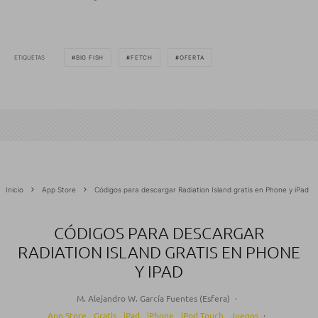
ETIQUETAS
BIG FISH
FETCH
OFERTA
Inicio
App Store
Códigos para descargar Radiation Island gratis en Phone y iPad
CÓDIGOS PARA DESCARGAR
RADIATION ISLAND GRATIS EN PHONE
Y IPAD
M. Alejandro W. García Fuentes (Esfera)
·
App Store
Gratis
iPad
iPhone
iPod Touch
Juegos
·