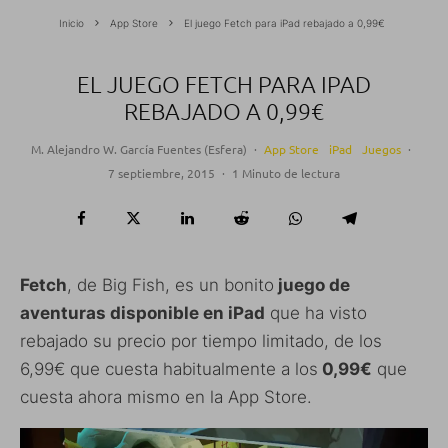
Inicio
App Store
El juego Fetch para iPad rebajado a 0,99€
EL JUEGO FETCH PARA IPAD
REBAJADO A 0,99€
M. Alejandro W. García Fuentes (Esfera)
·
App Store
iPad
Juegos
·
7 septiembre, 2015
·
1 Minuto de lectura
Fetch
, de Big Fish, es un bonito
juego de
aventuras disponible en iPad
que ha visto
rebajado su precio por tiempo limitado, de los
6,99€ que cuesta habitualmente a los
0,99€
que
cuesta ahora mismo en la App Store.