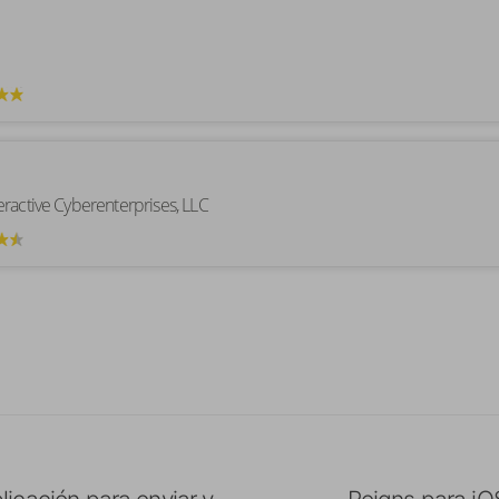
ractive Cyberenterprises, LLC
licación para enviar y
Reigns para iO