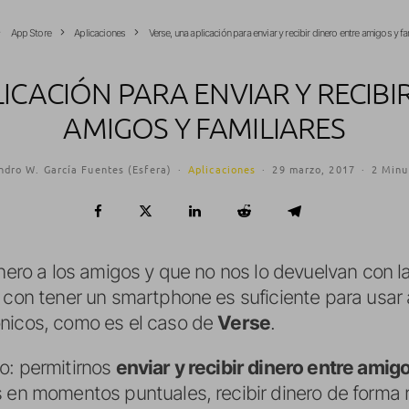
App Store
Aplicaciones
Verse, una aplicación para enviar y recibir dinero entre amigos y fa
LICACIÓN PARA ENVIAR Y RECIBI
AMIGOS Y FAMILIARES
ndro W. García Fuentes (Esfera)
·
Aplicaciones
·
29 marzo, 2017
·
2 Minu
inero a los amigos y que no nos lo devuelvan con 
e con tener un smartphone es suficiente para usar
ónicos, como es el caso de
Verse
.
o: permitirnos
enviar y recibir dinero entre amig
s en momentos puntuales, recibir dinero de forma 