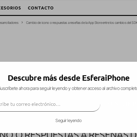
CESORIOS
CONTACTO
sarrolladores
Cambio de icono o respuestas a reseñas de la App Store entre los cambios del SDK
Descubre más desde EsferaiPhone
uscríbete ahora para seguir leyendo y obtener acceso al archivo complet
ibe tu correo electrónico…
SUSCRIBIR
Seguir leyendo
NO O RESPUESTAS A RESEÑAS D