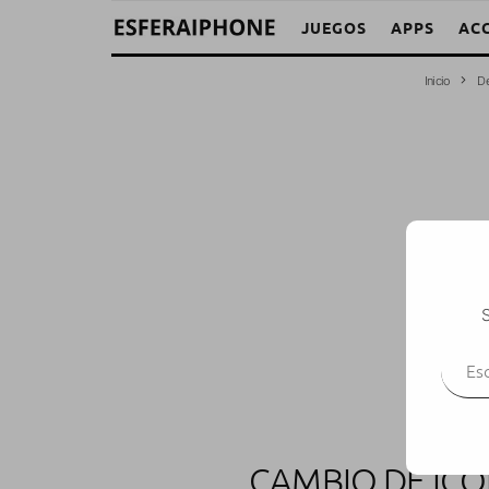
JUEGOS
APPS
AC
Inicio
De
S
Escr
CAMBIO DE ICO