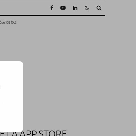
 de iOS 10.3
o.
SE
E LA APP STORE