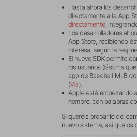
Hasta ahora los desarro
directamente a la App S
directamente
, integrando
Los desarrolladores ahor
App Store, recibiendo és
interesa, según la respue
El nuevo SDK permite cam
los usuarios (lástima qu
app de Baseball MLB don
(
Vía
).
Apple está empezando a r
nombre, con palabras com
Si queréis probar lo del c
nuevo sistema, así que os 