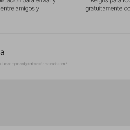
o entre amigos y
gratuitamente c
ta
a.
Los campos obligatorios están marcados con
*