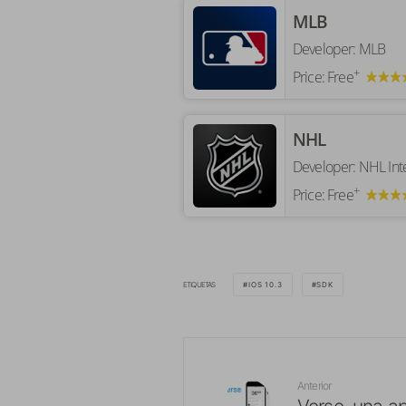
‎MLB
Developer:
MLB
+
Price:
Free
‎NHL
Developer:
NHL Inte
+
Price:
Free
ETIQUETAS
IOS 10.3
SDK
Anterior
Verse, una ap