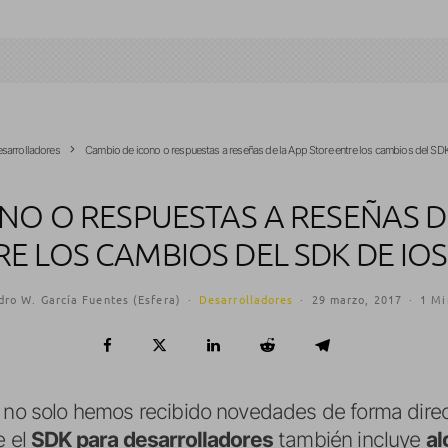
sarrolladores
Cambio de icono o respuestas a reseñas de la App Store entre los cambios del SDK
NO O RESPUESTAS A RESEÑAS D
E LOS CAMBIOS DEL SDK DE IOS
dro W. García Fuentes (Esfera)
·
Desarrolladores
·
29 marzo, 2017
·
1 Mi
, no solo hemos recibido novedades de forma direc
e el
SDK para desarrolladores
también incluye
al