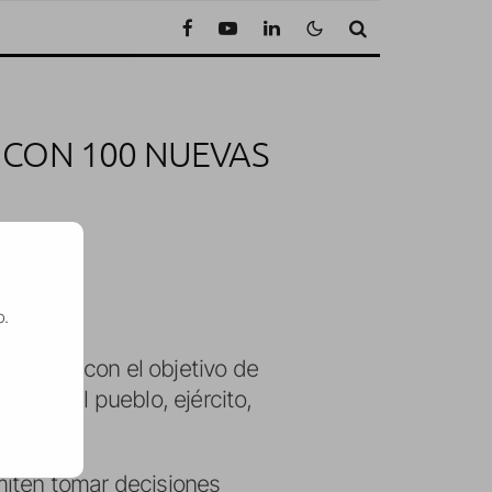
 CON 100 NUEVAS
 de lectura
o.
e un Rey
con el objetivo de
SE
gamos al pueblo, ejército,
miten tomar decisiones