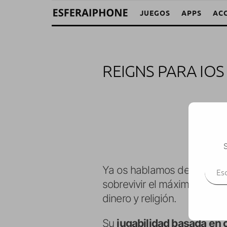
JUEGOS
APPS
AC
REIGNS PARA IO
M. Al
S
Escr
Ya os hablamos de
Reigns
sobrevivir el máximo tiempo
dinero y religión.
Su
jugabilidad basada en 