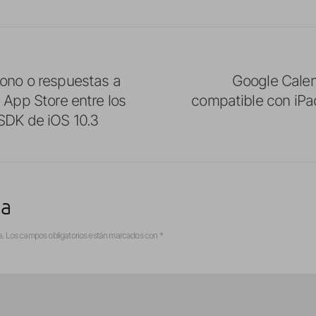
ono o respuestas a
Google Calen
 App Store entre los
compatible con iP
SDK de iOS 10.3
ta
a.
Los campos obligatorios están marcados con
*