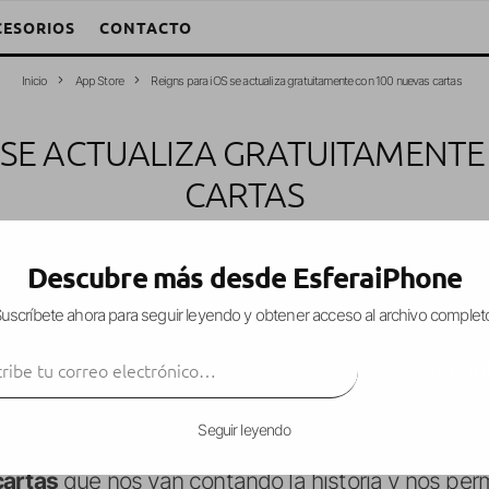
CESORIOS
CONTACTO
Inicio
App Store
Reigns para iOS se actualiza gratuitamente con 100 nuevas cartas
S SE ACTUALIZA GRATUITAMENTE
CARTAS
ejandro W. García Fuentes (Esfera)
·
Juegos
·
29 marzo, 2017
·
1 Minuto
Descubre más desde EsferaiPhone
uscríbete ahora para seguir leyendo y obtener acceso al archivo complet
ibe tu correo electrónico…
, un juego que nos permite
ponernos en la piel d
SUSCRIBIR
 posible intentando gestionar el poder que le otor
Seguir leyendo
cartas
que nos van contando la historia y nos per