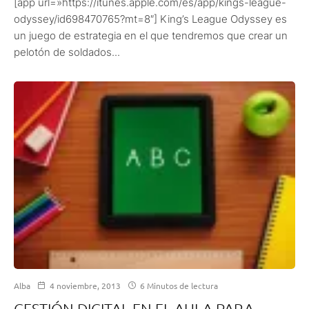
[app url=»https://itunes.apple.com/es/app/kings-league-
odyssey/id698470765?mt=8″] King’s League Odyssey es
un juego de estrategia en el que tendremos que crear un
pelotón de soldados...
Alba
4 noviembre, 2013
6 Minutos de lectura
GESTIÓN DIGITAL EN EL AULA PARA