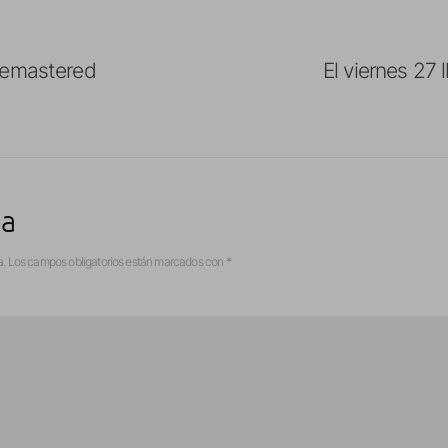
Remastered
El viernes 27 
ta
a.
Los campos obligatorios están marcados con
*