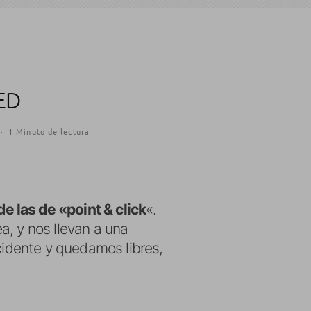
ED
·
1 Minuto de lectura
e las de «point & click
«.
a, y nos llevan a una
ccidente y quedamos libres,