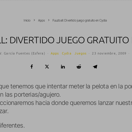
Inicio
Apps
Fuuzball: Divertido juego gratuito en Cydia
L: DIVERTIDO JUEGO GRATUITO 
. García Fuentes (Esfera)
·
Apps
Cydia
Juegos
·
23 noviembre, 2009
·
que tenemos que intentar meter la pelota en la port
n las porterias/agujero.
eccionaremos hacia donde queremos lanzar nuestr
zar.
iferentes.