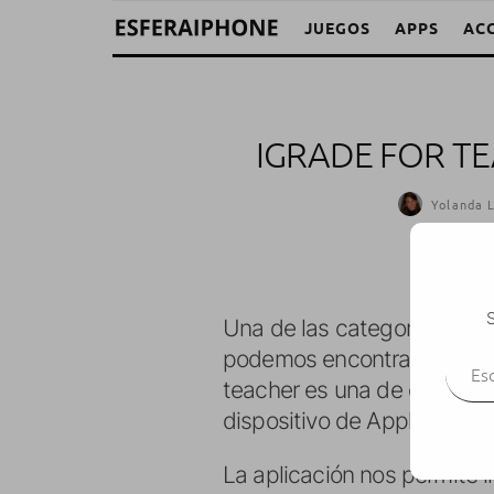
JUEGOS
APPS
AC
IGRADE FOR T
Yolanda 
S
Una de las categorías de a
Escr
podemos encontrar multit
teacher es una de ellas y a
dispositivo de Apple.
La aplicación nos permite int