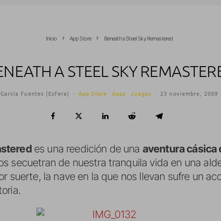
Inicio
App Store
Beneath a Steel Sky Remastered
ENEATH A STEEL SKY REMASTER
García Fuentes (Esfera)
·
App Store
Apps
Juegos
·
23 noviembre, 2009
astered
es una reedición de una
aventura cásica d
s secuetran de nuestra tranquila vida en una alde
r suerte, la nave en la que nos llevan sufre un a
oria.