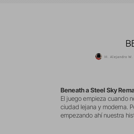
B
M. Alejandro W. 
Beneath a Steel Sky Rem
El juego empieza cuando no
ciudad lejana y moderna. Po
empezando ahí nuestra hist