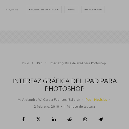
ETIQUETAS
FONDO DE PANTALLA
IPAD
WALLPAPER
Inicio
iPad
Interfaz gráfica del iPad para Photoshop
INTERFAZ GRÁFICA DEL IPAD PARA
PHOTOSHOP
M. Alejandro W. García Fuentes (Esfera)
·
iPad
Noticias
·
2 febrero, 2010
·
1 Minuto de lectura