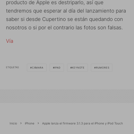
producto de Apple es destriparlo, así que
tendremos que esperar al día del lanzamiento para
saber si desde Cupertino se están quedando con
nosotros o si por el contrario las fotos son falsas.
Vía
ETIQUETAS
CÁMARA
IPAD
KEYNOTE
RUMORES
Inicio
iPhone
Apple lanza el firmware 3.1.3 para el iPhone y iPod Touch