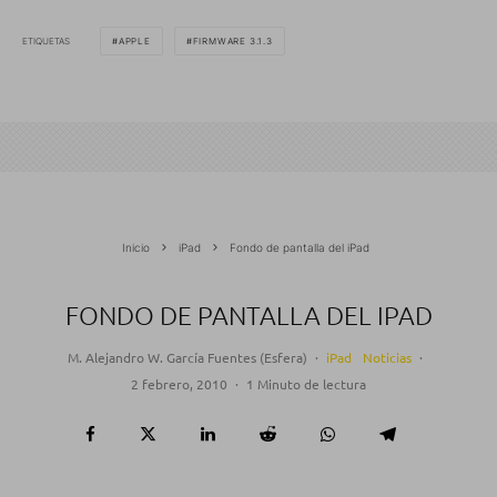
ETIQUETAS
APPLE
FIRMWARE 3.1.3
Inicio
iPad
Fondo de pantalla del iPad
FONDO DE PANTALLA DEL IPAD
M. Alejandro W. García Fuentes (Esfera)
·
iPad
Noticias
·
2 febrero, 2010
·
1 Minuto de lectura