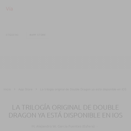
Vía
ETIQUETAS
APP STORE
Inicio
App Store
La trilogía original de Double Dragon ya está disponible en iOS
LA TRILOGÍA ORIGINAL DE DOUBLE
DRAGON YA ESTÁ DISPONIBLE EN IOS
M. Alejandro W. García Fuentes (Esfera)
·