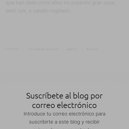
que han dado otros años no esperéis gran cosa,
pero oye, a caballo regalado…
ETIQUETAS
12 DÍAS DE REGALOS
APPLE
ITUNES
Suscríbete al blog por
correo electrónico
Inicio
App Store
The Wolf Among Us disponible para iOS
Introduce tu correo electrónico para
THE WOLF AMONG US DISPONIBLE
suscribirte a este blog y recibir
PARA IOS