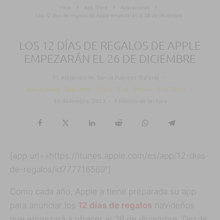
Inicio
App Store
Aplicaciones
Los 12 días de regalos de Apple empezarán el 26 de diciembre
LOS 12 DÍAS DE REGALOS DE APPLE
EMPEZARÁN EL 26 DE DICIEMBRE
M. Alejandro W. García Fuentes (Esfera)
·
Aplicaciones
App Store
Gratis
iPad
iPhone
iPod Touch
·
10 diciembre, 2013
·
1 Minuto de lectura
[app url=»https://itunes.apple.com/es/app/12-dias-
de-regalos/id777716569″]
Como cada año, Apple a tiene preparada su app
para anunciar los
12 días de regalos
navideños
que empezará a ofrecer el 26 de diciembre. Desde