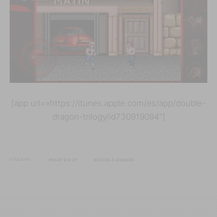
[app url=»https://itunes.apple.com/es/app/double-
dragon-trilogy/id730919094″]
ETIQUETAS
BEAT'EM UP
DOUBLE DRAGON