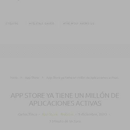
ETIQUETAS
TELLTALE GAMES
THE WOLF AMONG US
Inicio
App Store
App Store ya tiene un millón de aplicaciones activas
APP STORE YA TIENE UN MILLÓN DE
APLICACIONES ACTIVAS
Carlos Tinca
·
App Store
Noticias
·
9 diciembre, 2013
·
1 Minuto de lectura