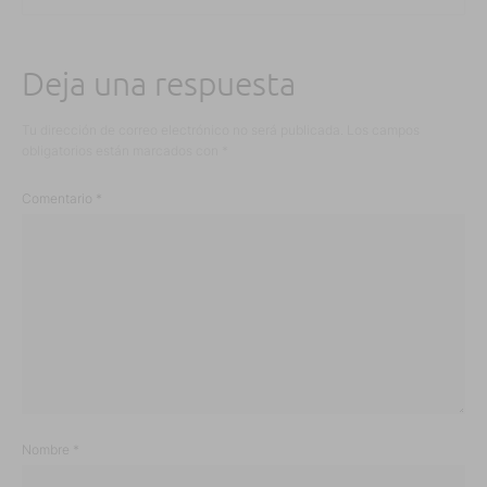
Deja una respuesta
Tu dirección de correo electrónico no será publicada.
Los campos
obligatorios están marcados con
*
Comentario
*
Nombre
*