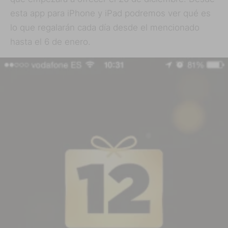
esta app para iPhone y iPad podremos ver qué es
lo que regalarán cada día desde el mencionado
hasta el 6 de enero.