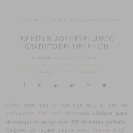
Inicio
App Store
Infinity Blade II es el juego gratuito del mes en IGN
INFINITY BLADE II ES EL JUEGO
GRATUITO DEL MES EN IGN
M. Alejandro W. García Fuentes (Esfera)
·
App Store
Gratis
iPad
iPhone
iPod Touch
Juegos
·
8 diciembre, 2013
·
1 Minuto de lectura
Como cada mes (y que siga así), la web de
videojuegos
IGN
está ofreciendo
códigos para
descargar un juego para iOS de forma gratuita
.
Después de regalar juegos como
Batman
o
Lili
,