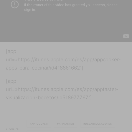
[app
url=»https://itunes.apple.com/es/app/appcooker-
apps-para-cocinar/id418861662″]
[app
url=»https://itunes.apple.com/es/app/apptaster-
visualizacion-bocetos/id518977767″]
APPCOOKER
APPTASTER
DESARROLLADORES
ETIQUETAS