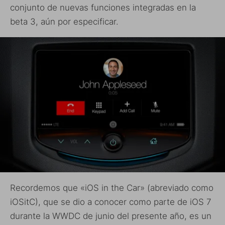
conjunto de nuevas funciones integradas en la
beta 3, aún por especificar.
Recordemos que «iOS in the Car» (abreviado como
iOSitC), que se dio a conocer como parte de iOS 7
durante la WWDC de junio del presente año, es un