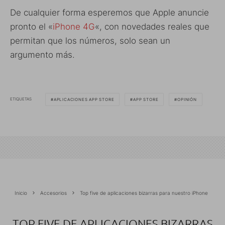
De cualquier forma esperemos que Apple anuncie
pronto el «
iPhone 4G
«, con novedades reales que
permitan que los números, solo sean un
argumento más.
ETIQUETAS
APLICACIONES APP STORE
APP STORE
OPINIÓN
Inicio
Accesorios
Top five de aplicaciones bizarras para nuestro iPhone
TOP FIVE DE APLICACIONES BIZARRAS