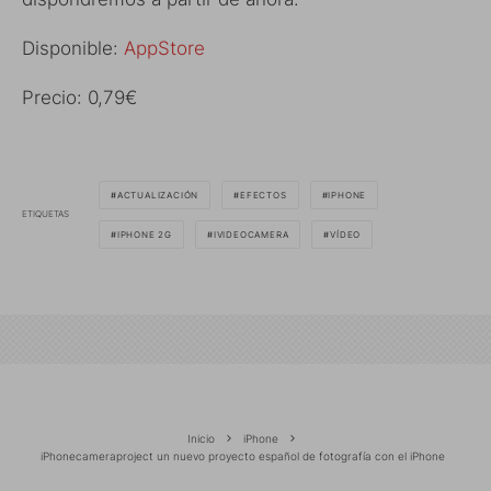
Disponible:
AppStore
Precio: 0,79€
ACTUALIZACIÓN
EFECTOS
IPHONE
ETIQUETAS
IPHONE 2G
IVIDEOCAMERA
VÍDEO
Inicio
iPhone
iPhonecameraproject un nuevo proyecto español de fotografía con el iPhone