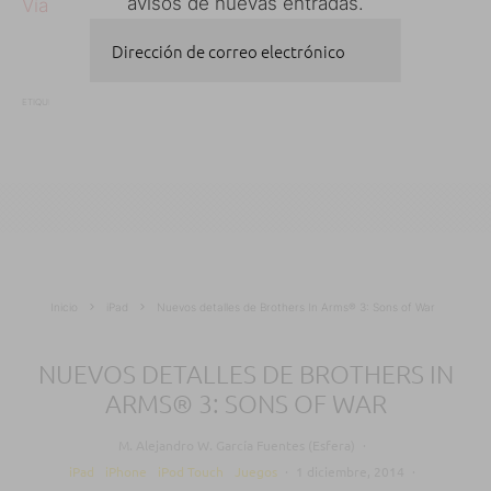
avisos de nuevas entradas.
Vía
Dirección de correo electrónico
ETIQUETAS
ACTUALIZACIÓN
SWIFTKEY
TECLADOS
SUSCRIBIRSE
Inicio
iPad
Nuevos detalles de Brothers In Arms® 3: Sons of War
NUEVOS DETALLES DE BROTHERS IN
ARMS® 3: SONS OF WAR
M. Alejandro W. García Fuentes (Esfera)
·
iPad
iPhone
iPod Touch
Juegos
·
1 diciembre, 2014
·