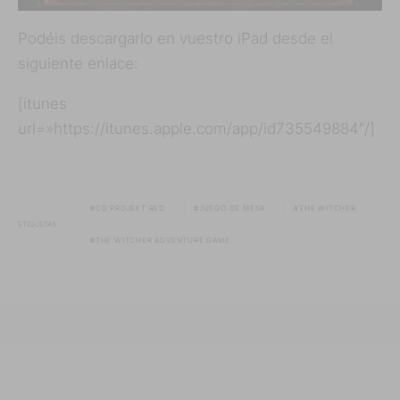
Podéis descargarlo en vuestro iPad desde el
siguiente enlace:
[itunes
url=»https://itunes.apple.com/app/id735549884″/]
CD PROJEKT RED
JUEGO DE MESA
THE WITCHER
ETIQUETAS
THE WITCHER ADVENTURE GAME