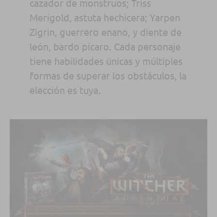
cazador de monstruos
;
Triss
Merigold
, astuta
hechicera
;
Yarpen
Zigrin
, guerrero
enano
, y
diente de
león
,
bardo
pícaro
.
Cada personaje
tiene
habilidades únicas
y múltiples
formas de superar los
obstáculos
,
la
elección es tuya
.