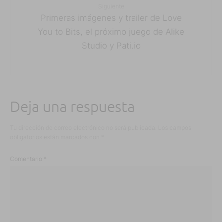
Siguiente
Primeras imágenes y trailer de Love
You to Bits, el próximo juego de Alike
Studio y Pati.io
Deja una respuesta
Tu dirección de correo electrónico no será publicada.
Los campos
obligatorios están marcados con
*
Comentario
*