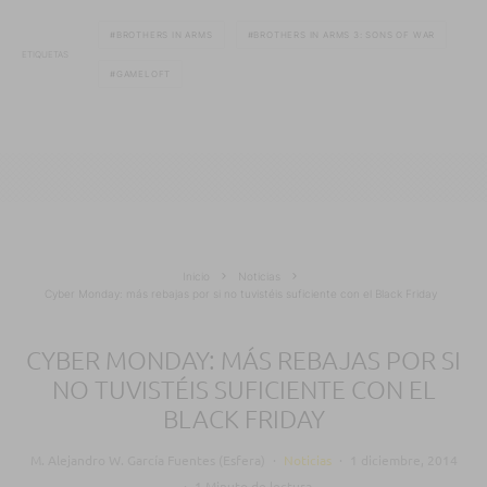
BROTHERS IN ARMS
BROTHERS IN ARMS 3: SONS OF WAR
ETIQUETAS
GAMELOFT
Inicio
Noticias
Cyber Monday: más rebajas por si no tuvistéis suficiente con el Black Friday
CYBER MONDAY: MÁS REBAJAS POR SI
NO TUVISTÉIS SUFICIENTE CON EL
BLACK FRIDAY
M. Alejandro W. García Fuentes (Esfera)
·
Noticias
·
1 diciembre, 2014
·
1 Minuto de lectura