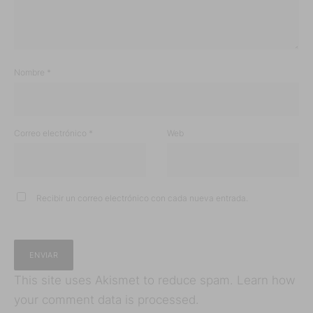
Nombre
*
Correo electrónico
*
Web
Recibir un correo electrónico con cada nueva entrada.
This site uses Akismet to reduce spam.
Learn how
your comment data is processed.