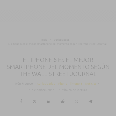
Inicio
curiosidades
El iPhone 6 es el mejor smartphone del momento según The Wall Street Journal
EL IPHONE 6 ES EL MEJOR
SMARTPHONE DEL MOMENTO SEGÚN
THE WALL STREET JOURNAL
Iván Fragoso
·
curiosidades
iPhone
iPhone 6
Noticias
·
1 diciembre, 2014
·
1 Minuto de lectura