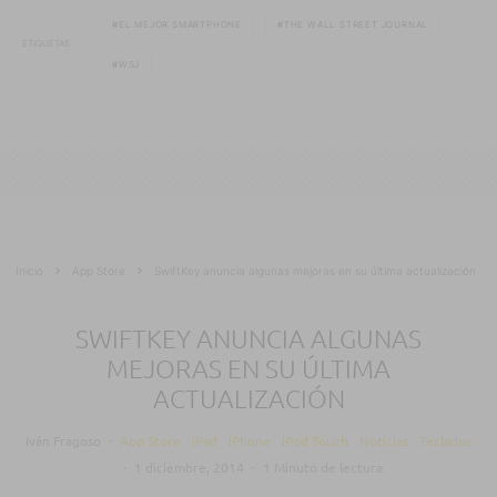
EL MEJOR SMARTPHONE
THE WALL STREET JOURNAL
ETIQUETAS
WSJ
Inicio
App Store
SwiftKey anuncia algunas mejoras en su última actualización
SWIFTKEY ANUNCIA ALGUNAS
MEJORAS EN SU ÚLTIMA
ACTUALIZACIÓN
Iván Fragoso
·
App Store
iPad
iPhone
iPod Touch
Noticias
Teclados
·
1 diciembre, 2014
·
1 Minuto de lectura