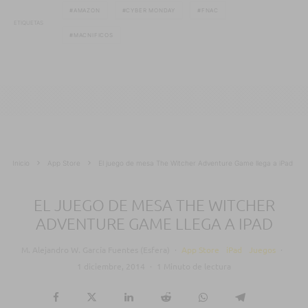
AMAZON
CYBER MONDAY
FNAC
ETIQUETAS
MACNIFICOS
Inicio
App Store
El juego de mesa The Witcher Adventure Game llega a iPad
EL JUEGO DE MESA THE WITCHER
ADVENTURE GAME LLEGA A IPAD
M. Alejandro W. García Fuentes (Esfera)
·
App Store
iPad
Juegos
·
1 diciembre, 2014
·
1 Minuto de lectura