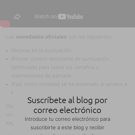
Las
novedades oficiales
son las siguientes:
Mejoras en la puntuación.
iPhone: control deslizante de puntuación
optimizado para todos los tamaños y
orientaciones de pantalla.
iPad: como novedad se ha acelerado el acceso a
los signos de puntuación habituales.
Suscríbete al blog por
[itunes
correo electrónico
url=»https://itunes.apple.com/es/app/swiftkey-
Introduce tu correo electrónico para
keyboard/id911813648?mt=8″/]
suscribirte a este blog y recibir