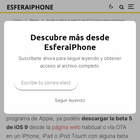
Inicio
Betas
Apple publica la beta 5 de iOS 9 para desarolladores
Descubre más desde
APPLE PUBLICA LA BETA 5 DE IOS 9
EsferaiPhone
PARA DESAROLLADORES
Suscríbete ahora para seguir leyendo y obtener
M. Alejandro W. García Fuentes (Esfera)
·
acceso al archivo completo.
Betas
Desarrolladores
iPad
iPhone
iPod Touch
Noticias
·
Escribe tu correo electrónico…
6 agosto, 2015
·
1 Minuto de lectura
SUSCRIBIRSE
Seguir leyendo
Si sois
desarrolladores registrados
en el
programa de Apple, ya podéis
descargar la beta 5
de iOS 9
desde la
página web
habitual o vía OTA
en un iPhone, iPad o iPod Touch con alguna beta