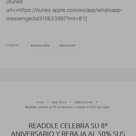
[itunes
url=»https://itunes.apple.com/es/app/whatsapp-
messenger/id310633997?mt=8″/]
ETIQUETAS
MENSAJERÍA
WHATSAPP
Inicio
App Store
Aplicaciones
Readdle celebra su 8º aniversario y rebaja al 50% sus apps
READDLE CELEBRA SU 8º
ANIVERSARIO Y REBAJA AL 50% SUS