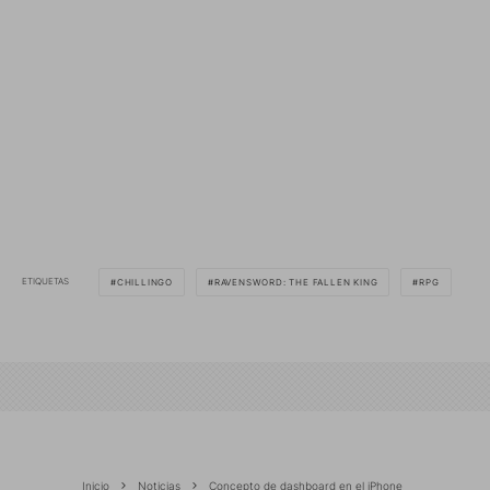
ETIQUETAS
CHILLINGO
RAVENSWORD: THE FALLEN KING
RPG
Inicio
Noticias
Concepto de dashboard en el iPhone