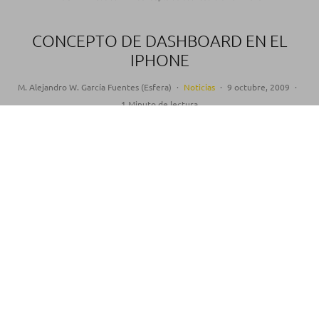
CONCEPTO DE DASHBOARD EN EL
IPHONE
M. Alejandro W. García Fuentes (Esfera)
·
Noticias
·
9 octubre, 2009
·
1 Minuto de lectura
Últimamente parece que está de moda crear
conceptos
de aplicaciones y cambios de imágen
para el iPhone.
Si hace poco veíamos como podría funcionar
exposé
, ahora vemos como podría ser el
dashboard con los widgets típicos de MacOS en
el iPhone
.