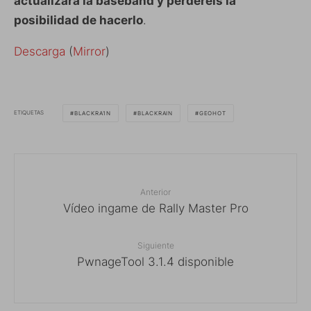
actualizará la baseband y perderéis la
posibilidad de hacerlo
.
Descarga
(
Mirror
)
ETIQUETAS
BLACKRA1N
BLACKRAIN
GEOHOT
Anterior
Vídeo ingame de Rally Master Pro
Siguiente
PwnageTool 3.1.4 disponible