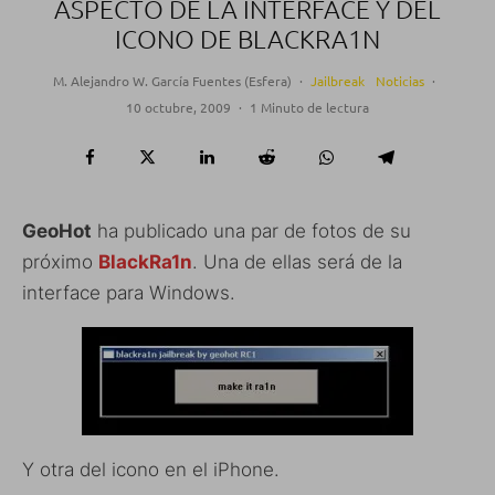
ASPECTO DE LA INTERFACE Y DEL
ICONO DE BLACKRA1N
M. Alejandro W. García Fuentes (Esfera)
·
Jailbreak
Noticias
·
10 octubre, 2009
·
1 Minuto de lectura
GeoHot
ha publicado una par de fotos de su
próximo
BlackRa1n
. Una de ellas será de la
interface para Windows.
Y otra del icono en el iPhone.