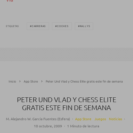
ETIQUETAS
CARRERAS
COCHES
RALLYS
Inicio
App Store
Peter Und Vlad y Chess Elite gratis este fin de semana
PETER UND VLAD Y CHESS ELITE
GRATIS ESTE FIN DE SEMANA
M. Alejandro W. García Fuentes (Esfera)
·
App Store
Juegos
Noticias
·
10 octubre, 2009
·
1 Minuto de lectura