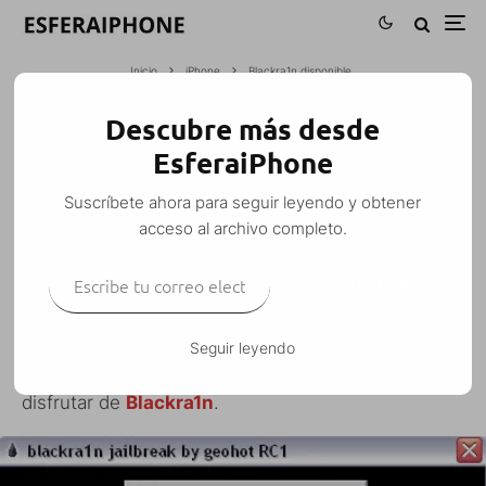
Inicio
iPhone
Blackra1n disponible
Descubre más desde
BLACKRA1N DISPONIBLE
EsferaiPhone
Photonman
·
Suscríbete ahora para seguir leyendo y obtener
iPhone
iPhone 3G
iPhone 3G S
iPod Touch
Jailbreak
Noticias
Software
Windows
acceso al archivo completo.
·
11 octubre, 2009
·
1 Minuto de lectura
Escribe tu correo electrónico…
SUSCRIBIRSE
Seguir leyendo
Desde hace unas pocas horas, ya podemos
disfrutar de
Blackra1n
.