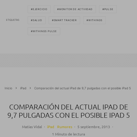
EJERCICIO
MONITOR DE ACTIVIDAD
PULSE
ETIQUETAS
SALUD
SMART TRACKER
WITHINGS
WITHINGS PULSE
Inicio
iPad
Comparación del actual iPad de 9,7 pulgadas con el posible iPad 5
COMPARACIÓN DEL ACTUAL IPAD DE
9,7 PULGADAS CON EL POSIBLE IPAD 5
Matías Vidal
·
iPad
Rumores
·
5 septiembre, 2013
·
1 Minuto de lectura