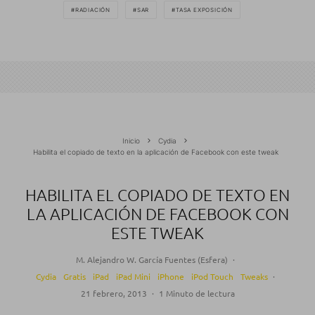
RADIACIÓN
SAR
TASA EXPOSICIÓN
Inicio
Cydia
Habilita el copiado de texto en la aplicación de Facebook con este tweak
HABILITA EL COPIADO DE TEXTO EN
LA APLICACIÓN DE FACEBOOK CON
ESTE TWEAK
M. Alejandro W. García Fuentes (Esfera)
·
Cydia
Gratis
iPad
iPad Mini
iPhone
iPod Touch
Tweaks
·
21 febrero, 2013
·
1 Minuto de lectura