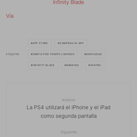
Infinity Blade
Vía
APP STORE
COMPRAS IN-APP
ETIQUETAS
GRATIS POR TIEMPO LIMITADO
GRATUIDAD
INFINITY BLADE
RANKING
VENTAS
Anterior
La PS4 utilizará el iPhone y el iPad
como segunda pantalla
Siguiente