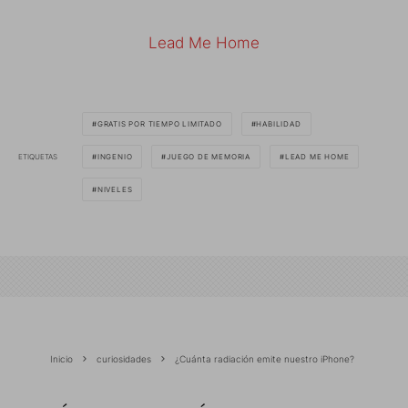
Lead Me Home
GRATIS POR TIEMPO LIMITADO
HABILIDAD
ETIQUETAS
INGENIO
JUEGO DE MEMORIA
LEAD ME HOME
NIVELES
Inicio
curiosidades
¿Cuánta radiación emite nuestro iPhone?