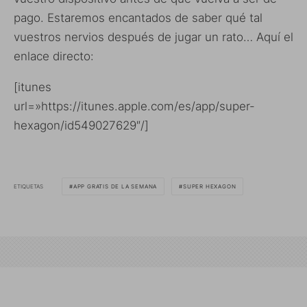
pago. Estaremos encantados de saber qué tal
vuestros nervios después de jugar un rato… Aquí el
enlace directo:
[itunes
url=»https://itunes.apple.com/es/app/super-
hexagon/id549027629″/]
ETIQUETAS
APP GRATIS DE LA SEMANA
SUPER HEXAGON