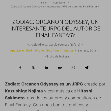
Inicio
App Store
Zodiac: Orcanon Odyssey, un interesante JRPG del autor de Final Fantasy
ZODIAC: ORCANON ODYSSEY, UN
INTERESANTE JRPG DEL AUTOR DE
FINAL FANTASY
M. Alejandro W. García Fuentes (Esfera)
·
App Store
iPad
iPhone
iPod Touch
Juegos
·
8 enero, 2016
·
1 Minuto de lectura
Zodiac: Orcanon Odyssey es un JRPG
creado por
Kazushige Nojima
y con música de
Hitoshi
Sakimoto
, dos de los autores y compositores de
Final Fantasy. Con unos bonitos gráficos y