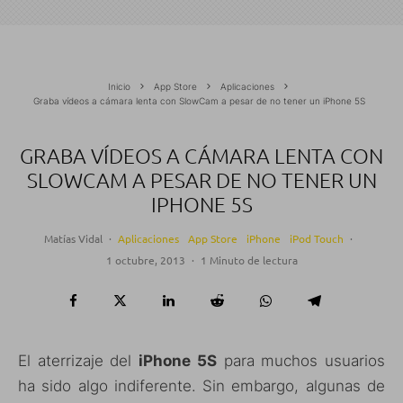
Inicio
App Store
Aplicaciones
Graba vídeos a cámara lenta con SlowCam a pesar de no tener un iPhone 5S
GRABA VÍDEOS A CÁMARA LENTA CON
SLOWCAM A PESAR DE NO TENER UN
IPHONE 5S
Matías Vidal
·
Aplicaciones
App Store
iPhone
iPod Touch
·
1 octubre, 2013
·
1 Minuto de lectura
El aterrizaje del
iPhone 5S
para muchos usuarios
ha sido algo indiferente. Sin embargo, algunas de