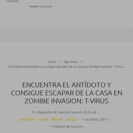
ETIQUETAS
MING-CHI KUO
Inicio
App Store
Encuentra el antídoto y consigue escapar de la casa en Zombie Invasion: T-Virus
ENCUENTRA EL ANTÍDOTO Y
CONSIGUE ESCAPAR DE LA CASA EN
ZOMBIE INVASION: T-VIRUS
M. Alejandro W. García Fuentes (Esfera)
·
App Store
Gratis
iPhone
Juegos
·
1 octubre, 2013
·
1 Minuto de lectura