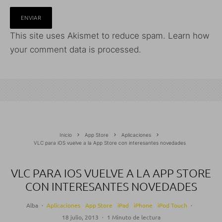
This site uses Akismet to reduce spam.
Learn how
your comment data is processed.
Inicio
App Store
Aplicaciones
VLC para iOS vuelve a la App Store con interesantes novedades
VLC PARA IOS VUELVE A LA APP STORE
CON INTERESANTES NOVEDADES
Alba
·
Aplicaciones
App Store
iPad
iPhone
iPod Touch
·
18 julio, 2013
·
1 Minuto de lectura