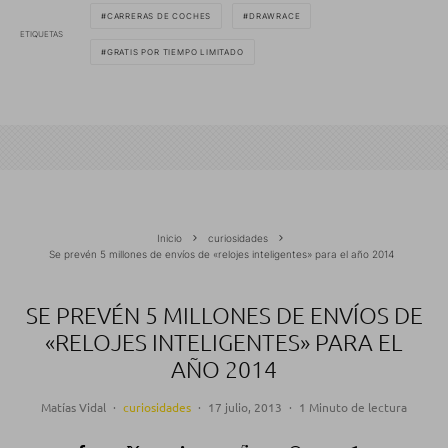
CARRERAS DE COCHES
DRAWRACE
ETIQUETAS
GRATIS POR TIEMPO LIMITADO
Inicio
curiosidades
Se prevén 5 millones de envíos de «relojes inteligentes» para el año 2014
SE PREVÉN 5 MILLONES DE ENVÍOS DE
«RELOJES INTELIGENTES» PARA EL
AÑO 2014
Matías Vidal
·
curiosidades
·
17 julio, 2013
·
1 Minuto de lectura