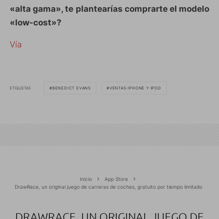
«alta gama», te plantearías comprarte el modelo
«low-cost»?
Vía
ETIQUETAS
BENEDICT EVANS
VENTAS IPHONE Y IPOD
Inicio
App Store
DrawRace, un original juego de carreras de coches, gratuito por tiempo limitado
DRAWRACE, UN ORIGINAL JUEGO DE