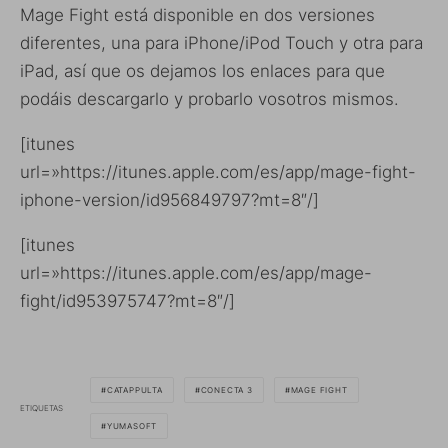
Mage Fight está disponible en dos versiones
diferentes, una para iPhone/iPod Touch y otra para
iPad, así que os dejamos los enlaces para que
podáis descargarlo y probarlo vosotros mismos.
[itunes
url=»https://itunes.apple.com/es/app/mage-fight-
iphone-version/id956849797?mt=8″/]
[itunes
url=»https://itunes.apple.com/es/app/mage-
fight/id953975747?mt=8″/]
CATAPPULTA
CONECTA 3
MAGE FIGHT
ETIQUETAS
YUMASOFT