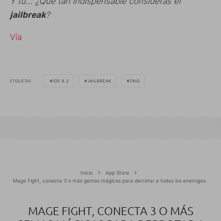
Y tú… ¿Qué tan indispensable consideras el
jailbreak
?
Vía
ETIQUETAS
IOS 8.2
JAILBREAK
TAIG
Inicio
App Store
Mage Fight, conecta 3 o más gemas mágicas para derrotar a todos los enemigos
MAGE FIGHT, CONECTA 3 O MÁS