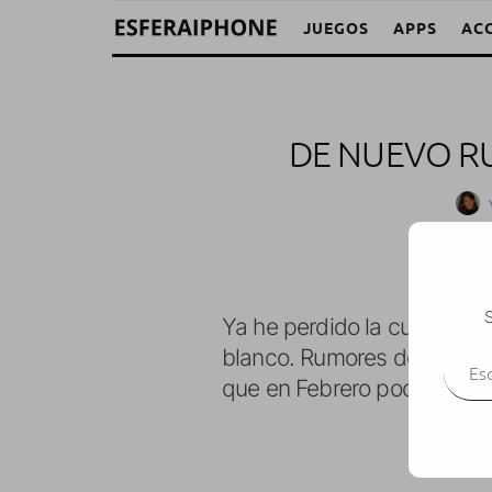
JUEGOS
APPS
AC
DE NUEVO R
S
Ya he perdido la cuenta de
Escr
blanco. Rumores de que se 
que en Febrero podría llega