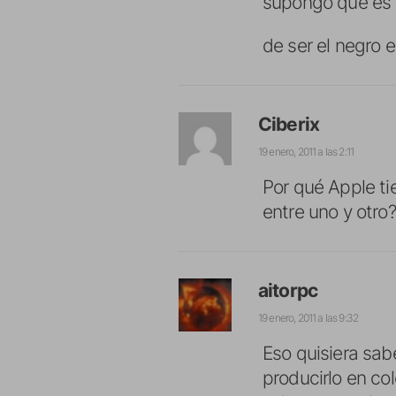
supongo que es a
de ser el negro e
Ciberix
19 enero, 2011 a las 2:11
Por qué Apple tie
entre uno y otro?
aitorpc
19 enero, 2011 a las 9:32
Eso quisiera sab
producirlo en co