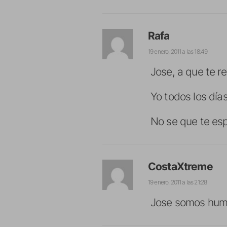
Rafa
19 enero, 2011 a las 18:49
Jose, a que te r
Yo todos los día
No se que te esp
CostaXtreme
19 enero, 2011 a las 21:28
Jose somos huma