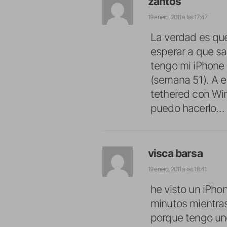
zantos
19 enero, 2011 a las 17:47
La verdad es que
esperar a que sa
tengo mi iPhone 
(semana 51). A e
tethered con Wi
puedo hacerlo…
visca barsa
19 enero, 2011 a las 18:41
he visto un iPho
minutos mientras
porque tengo uno