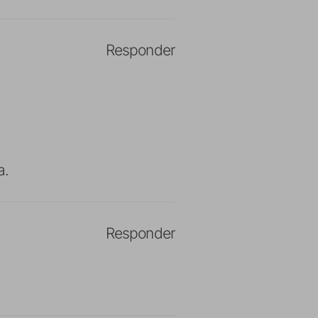
Responder
a.
Responder